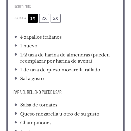
INGREDIENTS
1X
2X
3X
ESCALA
4
zapallos italianos
1
huevo
1/2
taza de harina de almendras (pueden
reemplazar por harina de avena)
1
de taza de queso mozarella rallado
Sal a gusto
PARA EL RELLENO PUEDE USAR:
Salsa de tomates
Queso mozarella u otro de su gusto
Champiñones