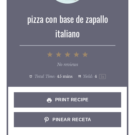
pizza con base de zapallo
italiano
1
2
3
4
5
Star
Stars
Stars
Stars
Stars
No reviews
Total Time:
45 mins
Yield:
4
1
x
PRINT RECIPE
PINEAR RECETA