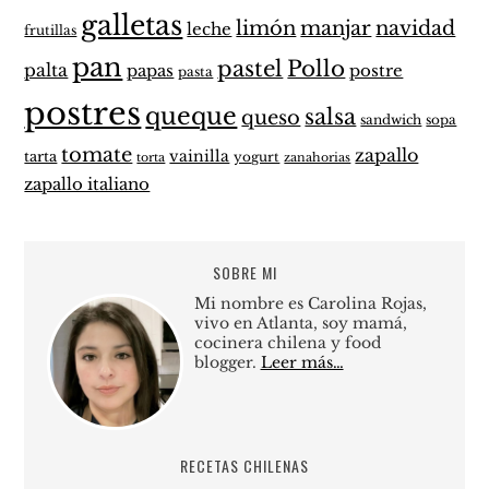
galletas
limón
manjar
navidad
leche
frutillas
pan
pastel
Pollo
palta
papas
postre
pasta
postres
queque
salsa
queso
sandwich
sopa
tomate
zapallo
vainilla
tarta
yogurt
zanahorias
torta
zapallo italiano
SOBRE MI
Mi nombre es Carolina Rojas,
vivo en Atlanta, soy mamá,
cocinera chilena y food
blogger.
Leer más…
RECETAS CHILENAS