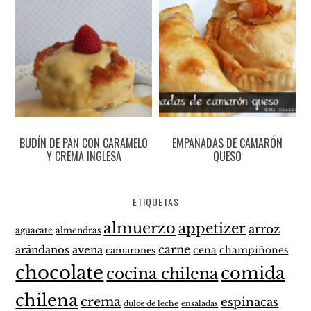
BUDÍN DE PAN CON CARAMELO
EMPANADAS DE CAMARÓN
Y CREMA INGLESA
QUESO
ETIQUETAS
almuerzo
appetizer
arroz
aguacate
almendras
carne
arándanos
avena
cena
champiñones
camarones
chocolate
comida
cocina chilena
chilena
crema
espinacas
dulce de leche
ensaladas