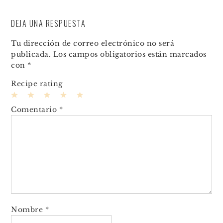
DEJA UNA RESPUESTA
Tu dirección de correo electrónico no será
publicada.
Los campos obligatorios están marcados
con
*
Recipe rating
1
2
3
4
5
Comentario
*
Star
Stars
Stars
Stars
Stars
Nombre
*