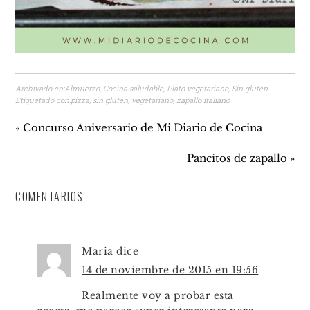
Archivado en:
Almuerzo
,
Cocina saludable
,
Plato vegetariano
,
Sin glúten
Etiquetado con:
pizza
,
sin glúten
,
vegetariano
,
zapallo italiano
« Concurso Aniversario de Mi Diario de Cocina
Pancitos de zapallo »
COMENTARIOS
Maria
dice
14 de noviembre de 2015 en 19:56
Realmente voy a probar esta