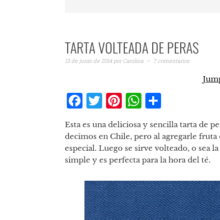
TARTA VOLTEADA DE PERAS
13 de junio de 2014
por
Carolina
7 comentarios
Jump
Facebook
Twitter
Pinterest
WhatsAp
Compar
Esta es una deliciosa y sencilla tarta de 
decimos en Chile, pero al agregarle fruta 
especial. Luego se sirve volteado, o sea l
simple y es perfecta para la hora del té.