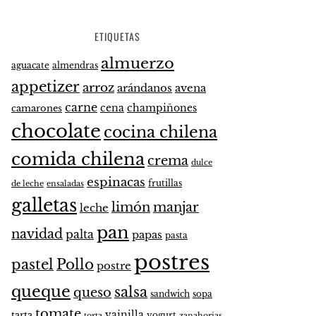
ETIQUETAS
almuerzo
aguacate
almendras
appetizer
arroz
arándanos
avena
carne
cena
champiñones
camarones
chocolate
cocina chilena
comida chilena
crema
dulce
espinacas
frutillas
de leche
ensaladas
galletas
limón
manjar
leche
pan
navidad
palta
papas
pasta
postres
pastel
Pollo
postre
queque
salsa
queso
sandwich
sopa
tomate
vainilla
tarta
yogurt
zanahorias
torta