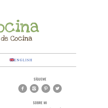
ENGLISH
SÍGUEME




SOBRE MI