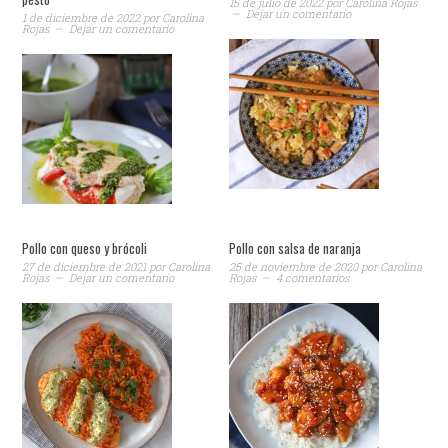
15 de julio de 2022
por
Carolina Rojas
Dejar un comentario
1 de diciembre de 2022
por
Carolina
Rojas
Dejar un comentario
Pollo con queso y brócoli
Pollo con salsa de naranja
27 de diciembre de 2021
por
Carolina
25 de noviembre de 2020
por
Carolina
Rojas
Dejar un comentario
Rojas
4 comentarios