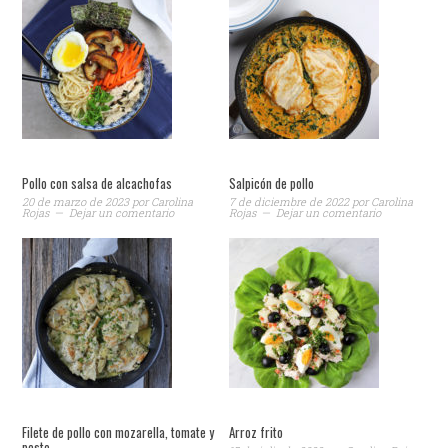
Pollo con salsa de alcachofas
Salpicón de pollo
20 de marzo de 2023
por
Carolina
7 de diciembre de 2022
por
Carolina
Rojas
Dejar un comentario
Rojas
Dejar un comentario
Filete de pollo con mozarella, tomate y
Arroz frito
pesto