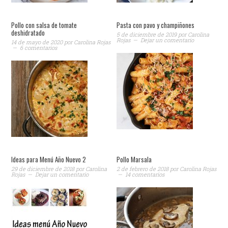
Pollo con salsa de tomate
Pasta con pavo y champiñones
deshidratado
5 de diciembre de 2019
por
Carolina
Rojas
Dejar un comentario
14 de mayo de 2020
por
Carolina Rojas
6 comentarios
Ideas para Menú Año Nuevo 2
Pollo Marsala
29 de diciembre de 2018
por
Carolina
2 de febrero de 2018
por
Carolina Rojas
Rojas
Dejar un comentario
14 comentarios