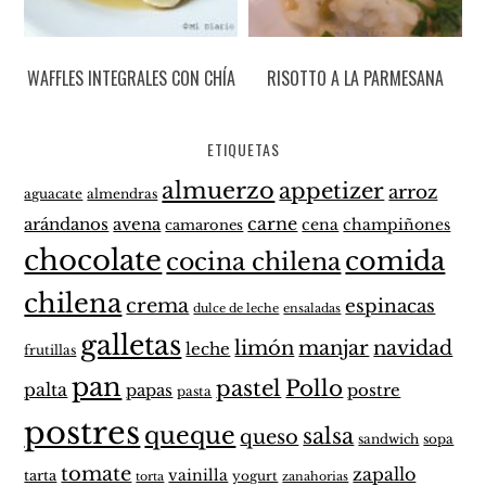
WAFFLES INTEGRALES CON CHÍA
RISOTTO A LA PARMESANA
ETIQUETAS
almuerzo
appetizer
arroz
aguacate
almendras
carne
arándanos
avena
cena
champiñones
camarones
chocolate
comida
cocina chilena
chilena
crema
espinacas
dulce de leche
ensaladas
galletas
limón
manjar
navidad
leche
frutillas
pan
pastel
Pollo
palta
papas
postre
pasta
postres
queque
salsa
queso
sandwich
sopa
tomate
zapallo
vainilla
tarta
yogurt
zanahorias
torta