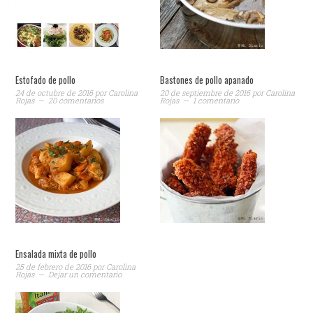
Estofado de pollo
Bastones de pollo apanado
24 de octubre de 2016
por
Carolina
20 de septiembre de 2016
por
Carolina
Rojas
20 comentarios
Rojas
1 comentario
Ensalada mixta de pollo
25 de febrero de 2016
por
Carolina
Rojas
Dejar un comentario