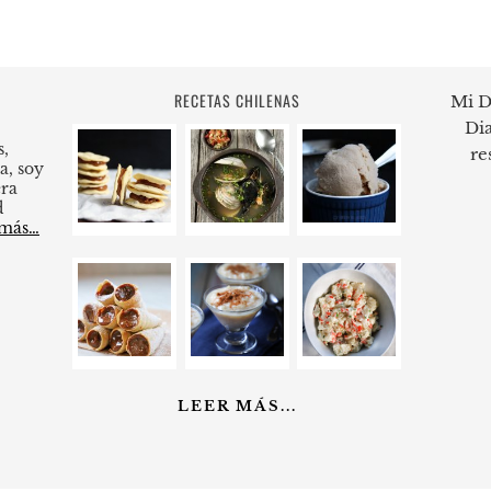
RECETAS CHILENAS
Mi D
Dia
s,
re
a, soy
ra
d
 más…
LEER MÁS...