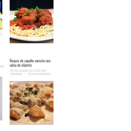
Ñoquis de zapallo camote con
salsa de cilantro
ina
25 de marzo de 2013
por
Carolina
14 comentarios