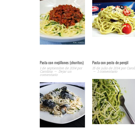
Pasta con mejillones (choritos)
Pasta con pesto de perejil
1 de septiembre de 2014
por
15 de julio de 2014
por
Carol
Carolina
Dejar un
1 comentario
comentario