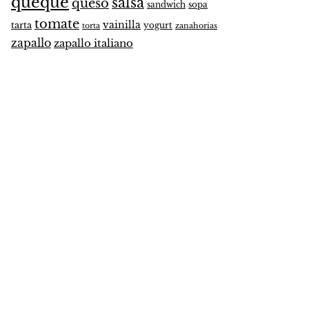
queque
salsa
queso
sandwich
sopa
tomate
vainilla
tarta
yogurt
zanahorias
torta
zapallo
zapallo italiano