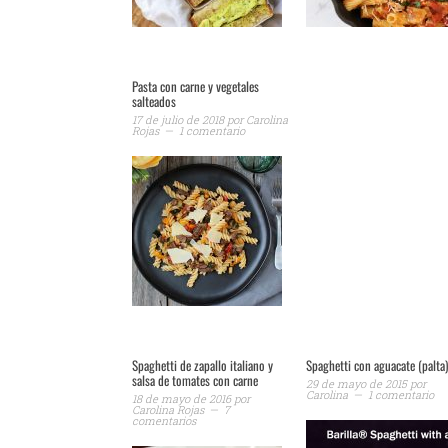
Pasta con carne y vegetales
salteados
17 de julio de 2018
por
Carolina
Rojas
1 comentario
Spaghetti de zapallo italiano y
Spaghetti con aguacate (palta
salsa de tomates con carne
29 de mayo de 2015
por
Carolina
1 comentario
18 de mayo de 2016
por
Carolina Rojas
7
comentarios