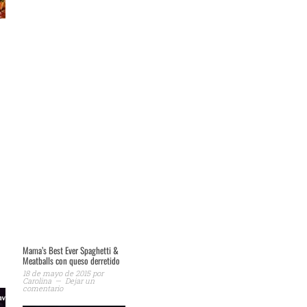
)
Mama’s Best Ever Spaghetti &
Meatballs con queso derretido
18 de mayo de 2015
por
Carolina
Dejar un
comentario