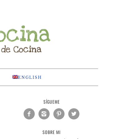
ENGLISH
SÍGUEME




SOBRE MI