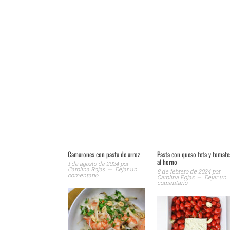
Camarones con pasta de arroz
Pasta con queso feta y tomate
al horno
1 de agosto de 2024
por
Carolina Rojas
Dejar un
8 de febrero de 2024
por
comentario
Carolina Rojas
Dejar un
comentario