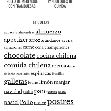
ROLLO DE MERENGUE
PANQUEQUES DE
CON FRAMBUESAS
QUINOA
ETIQUETAS
almuerzo
aguacate
almendras
appetizer
arroz
arándanos
avena
carne
cena
champiñones
camarones
chocolate
cocina chilena
comida chilena
crema
dulce
espinacas
frutillas
de leche
ensaladas
galletas
limón
manjar
leche
pan
navidad
palta
papas
pasta
postres
pastel
Pollo
postre