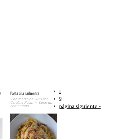
1
s
Pasta alla carbonara
2
9 de marzo de 2023
por
Carolina Rojas
Dejar un
comentario
página siguiente »