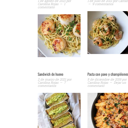
1 de agosto de 2021
por
1 de julio de 2021
por
Caroli
Carolina Rojas
1
9 comentarios
comentario
Sandwich de huevo
Pasta con pavo y champiñone
2 de marzo de 2021
por
5 de diciembre de 2019
por
Carolina Rojas
7
Carolina Rojas
Dejar un
comentarios
comentario