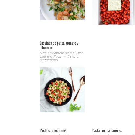
Ensalada de pasta, tomate y
albahaca
5 de noviembre de 2022
por
Carolina Rojas
Dejar un
comentario
Pasta con ostiones
Pasta con camarones