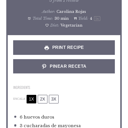
Star
Stars
Stars
Stars
Stars
5
from
1
review
Author:
Carolina Rojas
Total Time:
30 min
Yield:
4
1
x
Diet:
Vegetarian
PRINT RECIPE
PINEAR RECETA
INGREDIENTS
1X
2X
3X
ESCALA
6
huevos duros
3
cucharadas de mayonesa