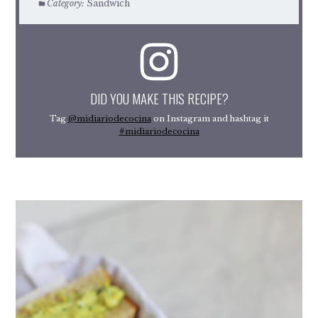
Category:
Sandwich
DID YOU MAKE THIS RECIPE?
Tag
@midiariodecocina
on Instagram and hashtag it
#midiariodecocina