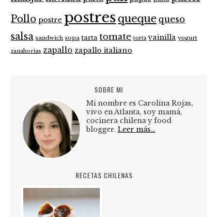
postres
queque
Pollo
queso
postre
salsa
tomate
vainilla
tarta
sandwich
sopa
yogurt
torta
zapallo
zapallo italiano
zanahorias
SOBRE MI
Mi nombre es Carolina Rojas,
vivo en Atlanta, soy mamá,
cocinera chilena y food
blogger.
Leer más…
RECETAS CHILENAS