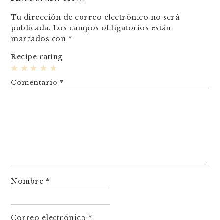
Tu dirección de correo electrónico no será
publicada.
Los campos obligatorios están
marcados con
*
Recipe rating
1
2
3
4
5
Comentario
*
Star
Stars
Stars
Stars
Stars
Nombre
*
Correo electrónico
*