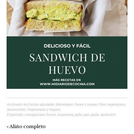
Archivado en:
Cocina saludable
,
Miscelaneo
,
Panes y masas
,
Plato vegetariano
,
Sandwiches
,
Vegetariano y vegano
Etiquetado con:
aguacate
,
huevo
,
mayonesa
,
palta
,
pan
,
pasta
,
sandwich
« Aliño completo