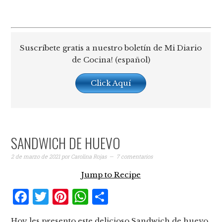
Suscríbete gratis a nuestro boletín de Mi Diario
de Cocina! (español)
Click Aquí
SANDWICH DE HUEVO
2 de marzo de 2021
por
Carolina Rojas
7 comentarios
Jump to Recipe
Facebook
Twitter
Pinterest
WhatsApp
Compartir
Hoy les presento este delicioso Sandwich de huevo,