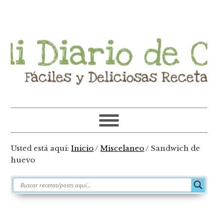
Ir
Ir
Ir
Ir
a
al
a
al
navegación
contenido
la
pie
principal
principal
barra
de
lateral
página
primaria
Usted está aquí:
Inicio
/
Miscelaneo
/
Sandwich de
huevo