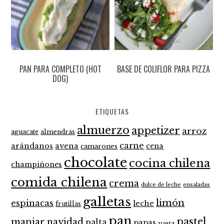
PAN PARA COMPLETO (HOT
BASE DE COLIFLOR PARA PIZZA
DOG)
ETIQUETAS
almuerzo
appetizer
arroz
aguacate
almendras
carne
arándanos
avena
cena
camarones
chocolate
cocina chilena
champiñones
comida chilena
crema
dulce de leche
ensaladas
galletas
limón
espinacas
leche
frutillas
pan
pastel
manjar
navidad
palta
papas
pasta