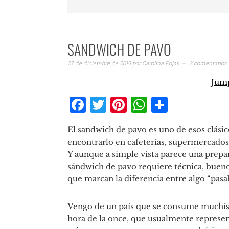
SANDWICH DE PAVO
27 de diciembre de 2019
por
Carolina Rojas
3 comentarios
Jump
Facebook
Twitter
Pinterest
WhatsAp
Compar
El sandwich de pavo es uno de esos clás
encontrarlo en cafeterías, supermercados,
Y aunque a simple vista parece una prepa
sándwich de pavo requiere técnica, buenos
que marcan la diferencia entre algo “pa
Vengo de un país que se consume muchísi
hora de la once, que usualmente represent