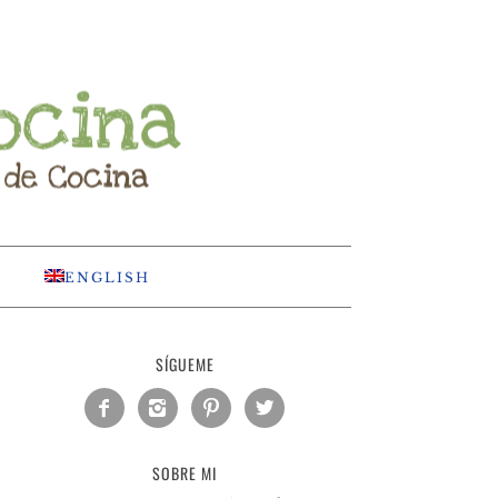
ENGLISH
SÍGUEME




SOBRE MI