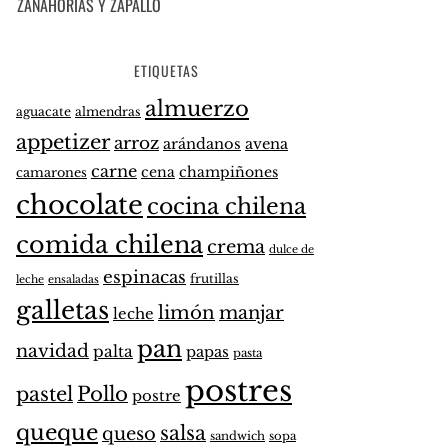
ZANAHORIAS Y ZAPALLO
ETIQUETAS
almuerzo
aguacate
almendras
appetizer
arroz
arándanos
avena
carne
cena
champiñones
camarones
chocolate
cocina chilena
comida chilena
crema
dulce de
espinacas
frutillas
leche
ensaladas
galletas
limón
manjar
leche
pan
navidad
palta
papas
pasta
postres
pastel
Pollo
postre
queque
salsa
queso
sandwich
sopa