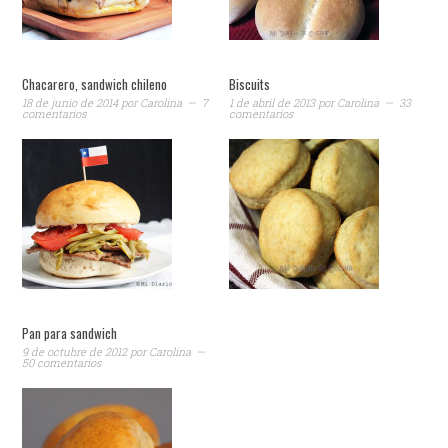
Chacarero, sandwich chileno
Biscuits
18 de junio de 2014
por
Carolina
7
1 de abril de 2013
por
Carolina
33
comentarios
comentarios
Pan para sandwich
9 de octubre de 2012
por
Carolina
50 comentarios