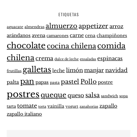
ETIQUETAS
almuerzo
appetizer
arroz
aguacate
almendras
carne
arándanos
avena
cena
champiñones
camarones
chocolate
comida
cocina chilena
chilena
crema
espinacas
dulce de leche
ensaladas
galletas
limón
manjar
navidad
leche
frutillas
pan
pastel
Pollo
palta
papas
postre
pasta
postres
queque
salsa
queso
sandwich
sopa
tomate
zapallo
vainilla
tarta
yogurt
zanahorias
torta
zapallo italiano