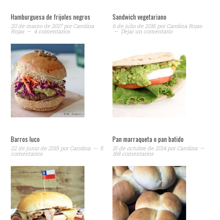
Hamburguesa de frijoles negros
Sandwich vegetariano
20 de marzo de 2017
por
Carolina
6 de julio de 2016
por
Carolina Rojas
Rojas
4 comentarios
Dejar un comentario
Barros luco
Pan marraqueta o pan batido
22 de junio de 2015
por
Carolina
5
15 de octubre de 2014
por
Carolina
comentarios
168 comentarios