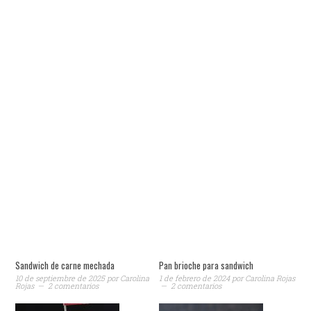
Sandwich de carne mechada
Pan brioche para sandwich
10 de septiembre de 2025
por
Carolina
1 de febrero de 2024
por
Carolina Rojas
Rojas
2 comentarios
2 comentarios