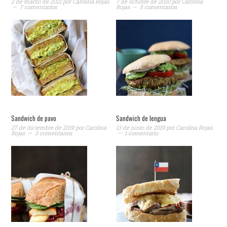
2 de marzo de 2021
por
Carolina Rojas
7 de octubre de 2020
por
Carolina
7 comentarios
Rojas
5 comentarios
Sandwich de pavo
Sandwich de lengua
27 de diciembre de 2019
por
Carolina
13 de junio de 2019
por
Carolina Rojas
Rojas
3 comentarios
1 comentario