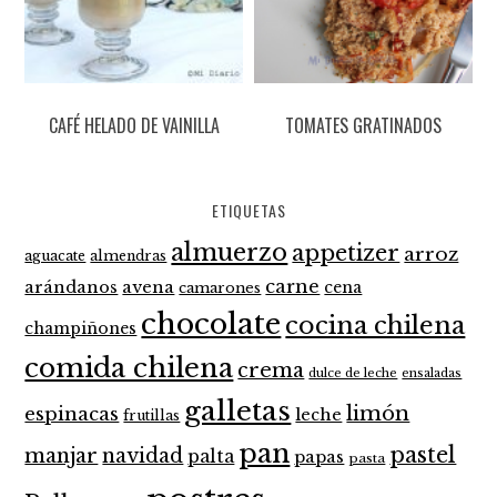
CAFÉ HELADO DE VAINILLA
TOMATES GRATINADOS
ETIQUETAS
almuerzo
appetizer
arroz
aguacate
almendras
carne
arándanos
avena
cena
camarones
chocolate
cocina chilena
champiñones
comida chilena
crema
dulce de leche
ensaladas
galletas
limón
espinacas
leche
frutillas
pan
pastel
manjar
navidad
palta
papas
pasta