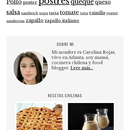
postres
queque
Pollo
queso
postre
salsa
tomate
vainilla
tarta
sandwich
sopa
yogurt
torta
zapallo
zapallo italiano
zanahorias
SOBRE MI
Mi nombre es Carolina Rojas,
vivo en Atlanta, soy mamá,
cocinera chilena y food
blogger.
Leer más…
RECETAS CHILENAS