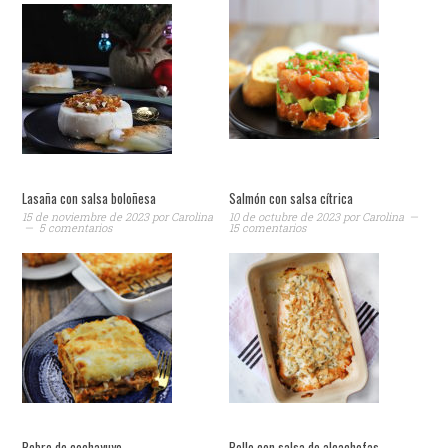
Lasaña con salsa boloñesa
Salmón con salsa cítrica
15 de noviembre de 2023
por
Carolina
10 de octubre de 2023
por
Carolina
5 comentarios
15 comentarios
Pebre de cochayuyo
Pollo con salsa de alcachofas