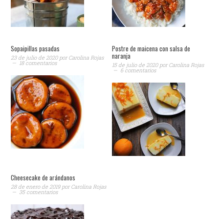
Sopaipillas pasadas
Postre de maicena con salsa de
naranja
23 de julio de 2020
por
Carolina Rojas
18 comentarios
15 de julio de 2020
por
Carolina Rojas
6 comentarios
Cheesecake de arándanos
28 de enero de 2019
por
Carolina Rojas
35 comentarios