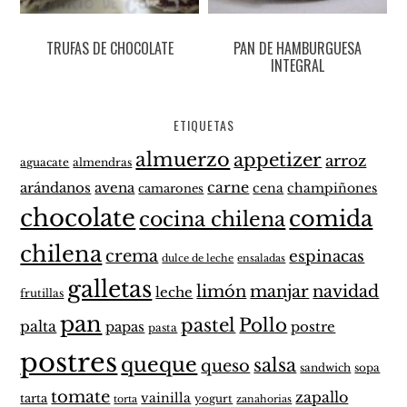
TRUFAS DE CHOCOLATE
PAN DE HAMBURGUESA
INTEGRAL
ETIQUETAS
almuerzo
appetizer
arroz
aguacate
almendras
carne
arándanos
avena
cena
champiñones
camarones
chocolate
comida
cocina chilena
chilena
crema
espinacas
dulce de leche
ensaladas
galletas
limón
manjar
navidad
leche
frutillas
pan
pastel
Pollo
palta
papas
postre
pasta
postres
queque
salsa
queso
sandwich
sopa
tomate
zapallo
vainilla
tarta
yogurt
zanahorias
torta