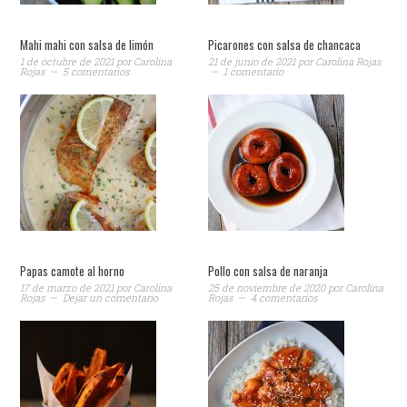
Mahi mahi con salsa de limón
Picarones con salsa de chancaca
1 de octubre de 2021
por
Carolina
21 de junio de 2021
por
Carolina Rojas
Rojas
5 comentarios
1 comentario
Papas camote al horno
Pollo con salsa de naranja
17 de marzo de 2021
por
Carolina
25 de noviembre de 2020
por
Carolina
Rojas
Dejar un comentario
Rojas
4 comentarios