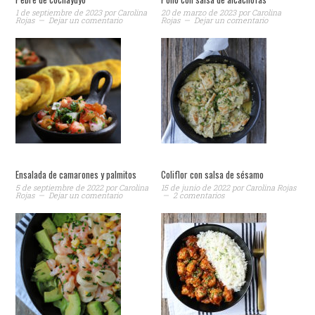
1 de septiembre de 2023
por
Carolina
20 de marzo de 2023
por
Carolina
Rojas
Dejar un comentario
Rojas
Dejar un comentario
Ensalada de camarones y palmitos
Coliflor con salsa de sésamo
5 de septiembre de 2022
por
Carolina
15 de junio de 2022
por
Carolina Rojas
Rojas
Dejar un comentario
2 comentarios