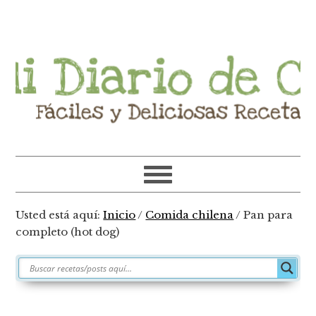
Ir
Ir
Ir
Ir
a
al
a
al
navegación
contenido
la
pie
principal
principal
barra
de
lateral
página
primaria
Usted está aquí:
Inicio
/
Comida chilena
/
Pan para
completo (hot dog)