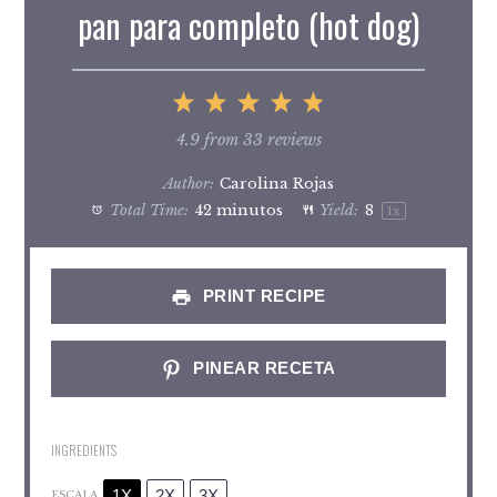
pan para completo (hot dog)
1
2
3
4
5
Star
Stars
Stars
Stars
Stars
4.9
from
33
reviews
Author:
Carolina Rojas
Total Time:
42 minutos
Yield:
8
1
x
PRINT RECIPE
PINEAR RECETA
INGREDIENTS
1X
2X
3X
ESCALA