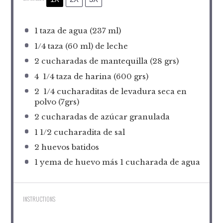
1
taza de agua (
237
ml)
1/4
taza (60 ml) de leche
2
cucharadas de mantequilla (
28
grs)
4
1/4 taza de harina (
600
grs)
2
1/4 cucharaditas de levadura seca en
polvo (7grs)
2
cucharadas de azúcar granulada
1 1/2
cucharadita de sal
2
huevos batidos
1
yema de huevo más 1 cucharada de agua
INSTRUCTIONS