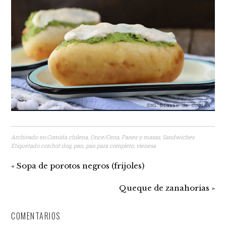
Archivado en:
Comida chilena
,
Once/Cena
,
Panes y masas
,
Sandwiches
Etiquetado con:
hot dog
,
pan
,
pan para completo
,
vienesa
« Sopa de porotos negros (frijoles)
Queque de zanahorias »
COMENTARIOS