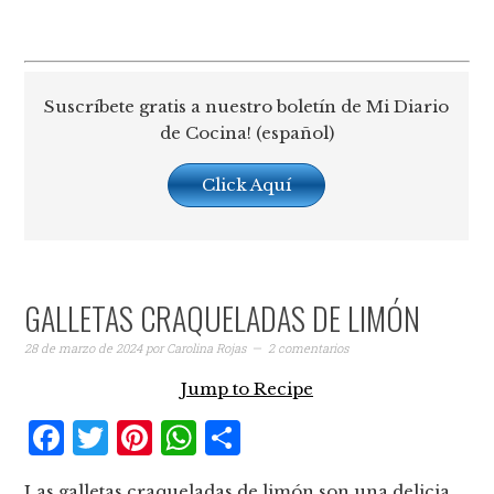
Suscríbete gratis a nuestro boletín de Mi Diario
de Cocina! (español)
Click Aquí
GALLETAS CRAQUELADAS DE LIMÓN
28 de marzo de 2024
por
Carolina Rojas
2 comentarios
Jump to Recipe
Facebook
Twitter
Pinterest
WhatsApp
Compartir
Las galletas craqueladas de limón son una delicia