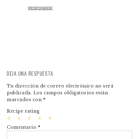
RESPONDER
DEJA UNA RESPUESTA
Tu dirección de correo electrónico no será
publicada.
Los campos obligatorios están
marcados con
*
Recipe rating
1
2
3
4
5
Comentario
*
Star
Stars
Stars
Stars
Stars