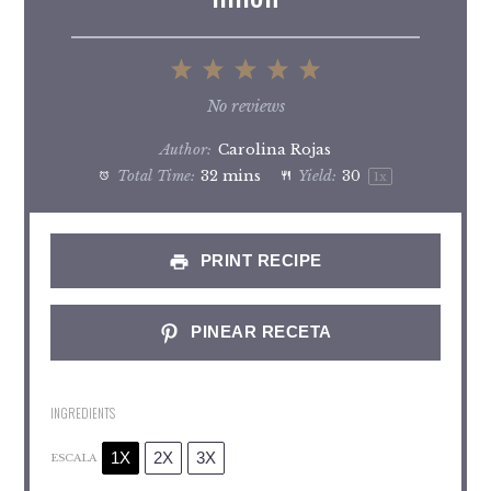
1
2
3
4
5
Star
Stars
Stars
Stars
Stars
No reviews
Author:
Carolina Rojas
Total Time:
32 mins
Yield:
3
0
1
x
PRINT RECIPE
PINEAR RECETA
INGREDIENTS
1X
2X
3X
ESCALA