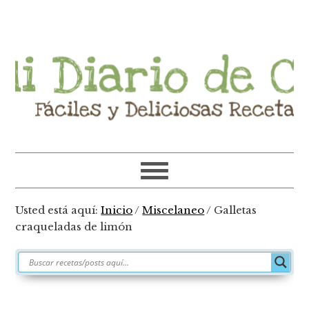
Ir
Ir
Ir
Ir
a
al
a
al
navegación
contenido
la
pie
principal
principal
barra
de
lateral
página
primaria
Usted está aquí:
Inicio
/
Miscelaneo
/
Galletas
craqueladas de limón