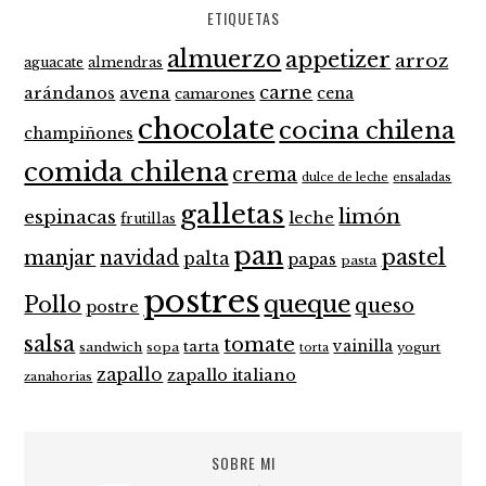
ETIQUETAS
almuerzo
appetizer
arroz
aguacate
almendras
carne
arándanos
avena
cena
camarones
chocolate
cocina chilena
champiñones
comida chilena
crema
dulce de leche
ensaladas
galletas
limón
espinacas
leche
frutillas
pan
pastel
manjar
navidad
palta
papas
pasta
postres
queque
Pollo
queso
postre
salsa
tomate
vainilla
tarta
sandwich
sopa
yogurt
torta
zapallo
zapallo italiano
zanahorias
SOBRE MI