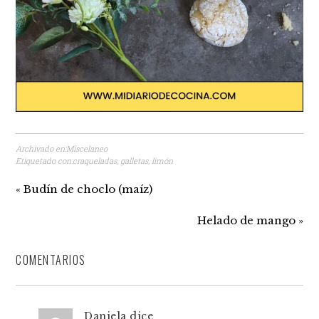
Archivado en:
Miscelaneo
Etiquetado con:
craqueladas
,
galletas
,
limón
« Budín de choclo (maíz)
Helado de mango »
COMENTARIOS
Daniela
dice