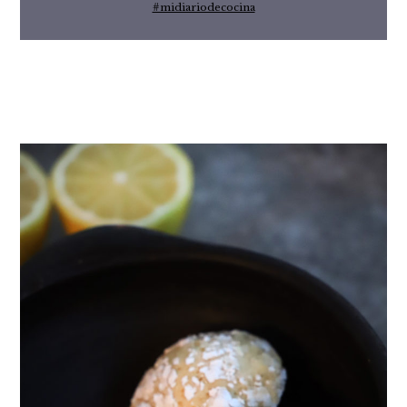
#midiariodecocina