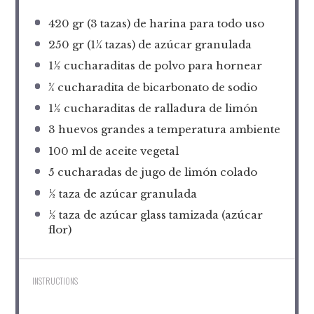
420
gr (3 tazas) de harina para todo uso
250
gr (1¼ tazas) de azúcar granulada
1½
cucharaditas de polvo para hornear
¾
cucharadita de bicarbonato de sodio
1½
cucharaditas de ralladura de limón
3
huevos grandes a temperatura ambiente
100
ml de aceite vegetal
5
cucharadas de jugo de limón colado
½
taza de azúcar granulada
½
taza de azúcar glass tamizada (azúcar
flor)
INSTRUCTIONS