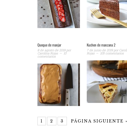
Queque de manjar
Kuchen de manzana 2
8 de agosto de 2019
por
7 de junio de 2019
por
Carol
Carolina Rojas
10
Rojas
105 comentarios
comentarios
1
2
3
PÁGINA SIGUIENTE 