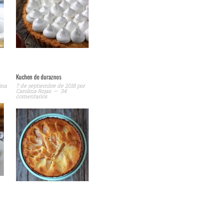
Kuchen de duraznos
ina
7 de septiembre de 2018
por
Carolina Rojas
34
comentarios
»