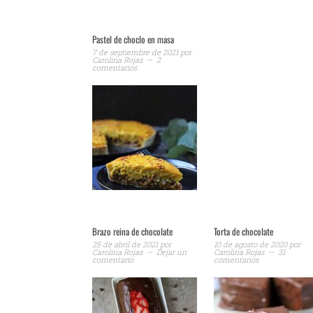
Pastel de choclo en masa
7 de septiembre de 2021
por
Carolina Rojas
2
comentarios
Brazo reina de chocolate
Torta de chocolate
25 de abril de 2021
por
10 de agosto de 2020
por
Carolina Rojas
Dejar un
Carolina Rojas
31
comentario
comentarios