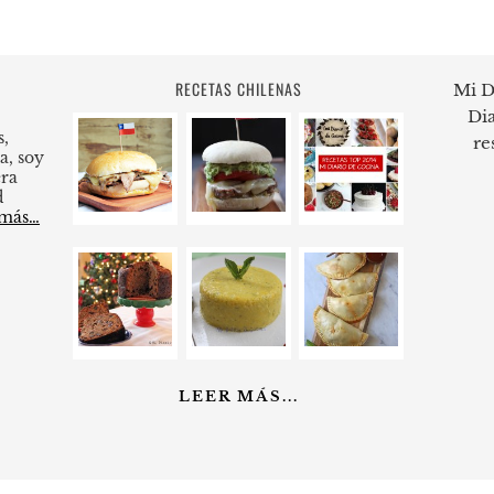
RECETAS CHILENAS
Mi D
Dia
s,
re
a, soy
ra
d
 más…
LEER MÁS...