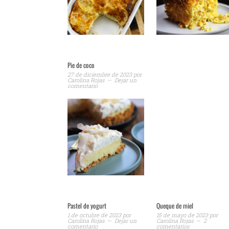
Pie de coco
27 de diciembre de 2023
por
Carolina Rojas
Dejar un
comentario
Pastel de yogurt
Queque de miel
1 de octubre de 2023
por
15 de mayo de 2023
por
Carolina Rojas
Dejar un
Carolina Rojas
2
comentario
comentarios