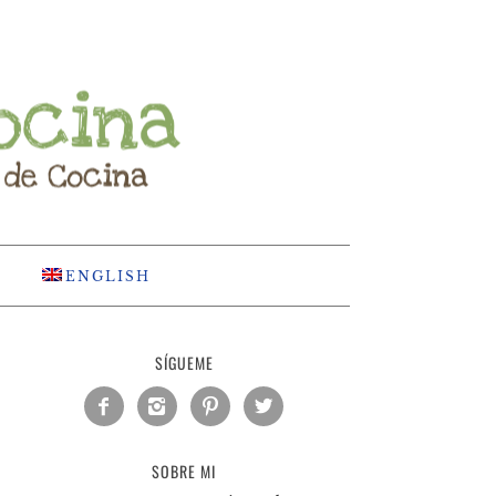
ENGLISH
SÍGUEME




SOBRE MI