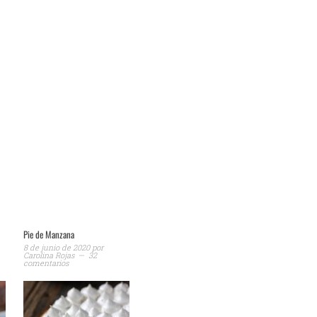
Pie de Manzana
8 de junio de 2020
por
Carolina Rojas
32
comentarios