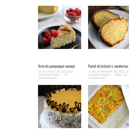
Torta de panqueque naranja
Pastel de brócoli y zanahorias
22 de enero de 2023
por
15 de noviembre de 2022
po
Carolina Rojas
10
Carolina Rojas
Dejar un
comentarios
comentario