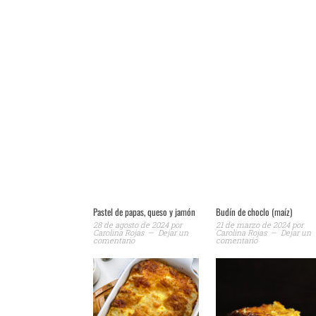
Pastel de papas, queso y jamón
Budín de choclo (maíz)
28 de agosto de 2024
por
21 de marzo de 2024
por
Carolina Rojas
Dejar un
Carolina Rojas
Dejar un
comentario
comentario