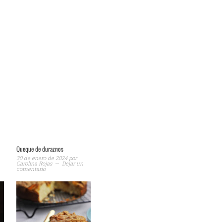
Queque de duraznos
30 de enero de 2024
por
Carolina Rojas
Dejar un
comentario