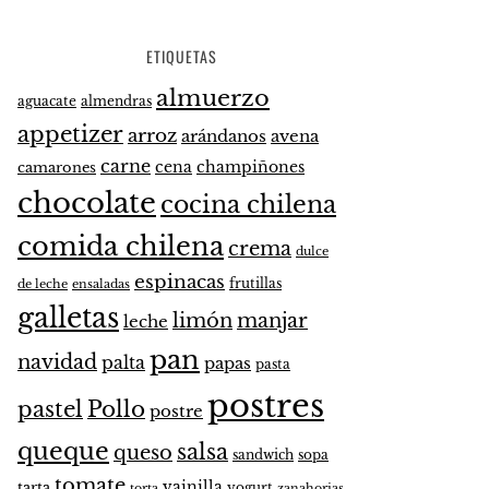
ETIQUETAS
almuerzo
aguacate
almendras
appetizer
arroz
arándanos
avena
carne
cena
champiñones
camarones
chocolate
cocina chilena
comida chilena
crema
dulce
espinacas
frutillas
de leche
ensaladas
galletas
limón
manjar
leche
pan
navidad
palta
papas
pasta
postres
pastel
Pollo
postre
queque
salsa
queso
sandwich
sopa
tomate
vainilla
tarta
yogurt
zanahorias
torta