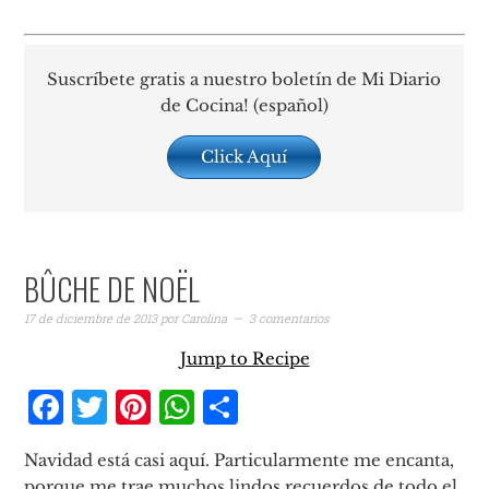
Suscríbete gratis a nuestro boletín de Mi Diario
de Cocina! (español)
Click Aquí
BÛCHE DE NOËL
17 de diciembre de 2013
por
Carolina
3 comentarios
Jump to Recipe
Facebook
Twitter
Pinterest
WhatsApp
Compartir
Navidad está casi aquí. Particularmente me encanta,
porque me trae muchos lindos recuerdos de todo el