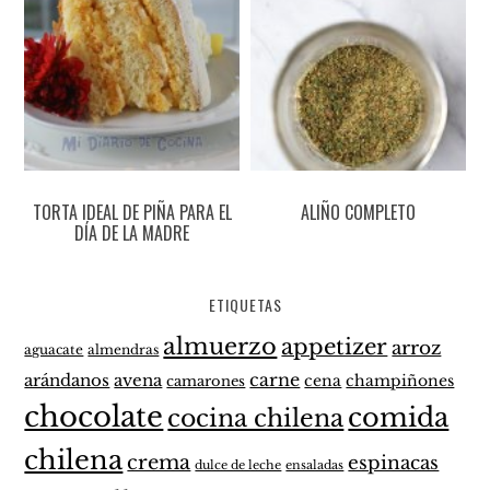
TORTA IDEAL DE PIÑA PARA EL
ALIÑO COMPLETO
DÍA DE LA MADRE
ETIQUETAS
almuerzo
appetizer
arroz
aguacate
almendras
carne
arándanos
avena
cena
champiñones
camarones
chocolate
comida
cocina chilena
chilena
crema
espinacas
dulce de leche
ensaladas