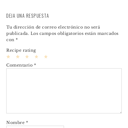
DEJA UNA RESPUESTA
Tu dirección de correo electrónico no será
publicada.
Los campos obligatorios están marcados
con
*
Recipe rating
1
2
3
4
5
Comentario
*
Star
Stars
Stars
Stars
Stars
Nombre
*