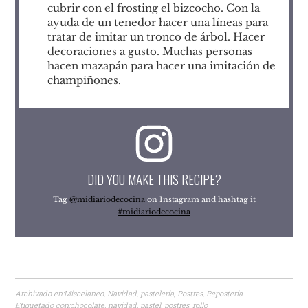
cubrir con el frosting el bizcocho. Con la
ayuda de un tenedor hacer una líneas para
tratar de imitar un tronco de árbol. Hacer
decoraciones a gusto. Muchas personas
hacen mazapán para hacer una imitación de
champiñones.
DID YOU MAKE THIS RECIPE?
Tag
@midiariodecocina
on Instagram and hashtag it
#midiariodecocina
Archivado en:
Miscelaneo
,
Navidad
,
pastelería
,
Postres
,
Repostería
Etiquetado con:
chocolate
,
navidad
,
pastel
,
postres
,
rollo