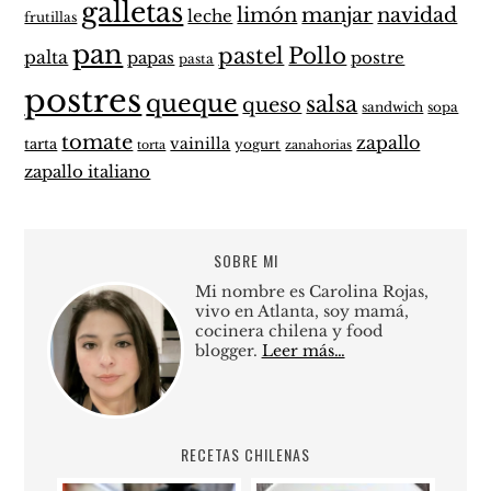
galletas
limón
manjar
navidad
leche
frutillas
pan
pastel
Pollo
palta
papas
postre
pasta
postres
queque
salsa
queso
sandwich
sopa
tomate
zapallo
vainilla
tarta
yogurt
zanahorias
torta
zapallo italiano
SOBRE MI
Mi nombre es Carolina Rojas,
vivo en Atlanta, soy mamá,
cocinera chilena y food
blogger.
Leer más…
RECETAS CHILENAS