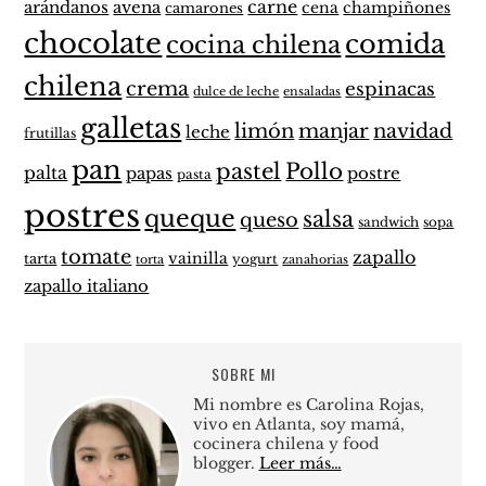
carne
arándanos
avena
cena
champiñones
camarones
chocolate
comida
cocina chilena
chilena
crema
espinacas
dulce de leche
ensaladas
galletas
limón
manjar
navidad
leche
frutillas
pan
pastel
Pollo
palta
papas
postre
pasta
postres
queque
salsa
queso
sandwich
sopa
tomate
zapallo
vainilla
tarta
yogurt
zanahorias
torta
zapallo italiano
SOBRE MI
Mi nombre es Carolina Rojas,
vivo en Atlanta, soy mamá,
cocinera chilena y food
blogger.
Leer más…