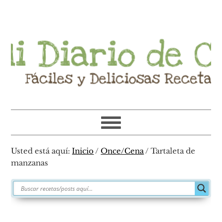
Ir
Ir
Ir
Ir
a
al
a
al
navegación
contenido
la
pie
principal
principal
barra
de
lateral
página
primaria
Usted está aquí:
Inicio
/
Once/Cena
/
Tartaleta de
manzanas