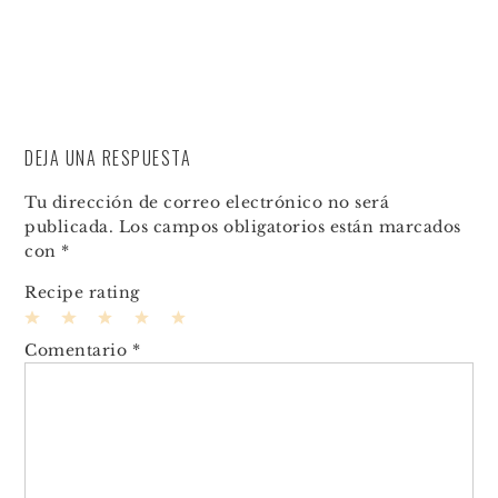
DEJA UNA RESPUESTA
Tu dirección de correo electrónico no será
publicada.
Los campos obligatorios están marcados
con
*
Recipe rating
1
2
3
4
5
Comentario
*
Star
Stars
Stars
Stars
Stars