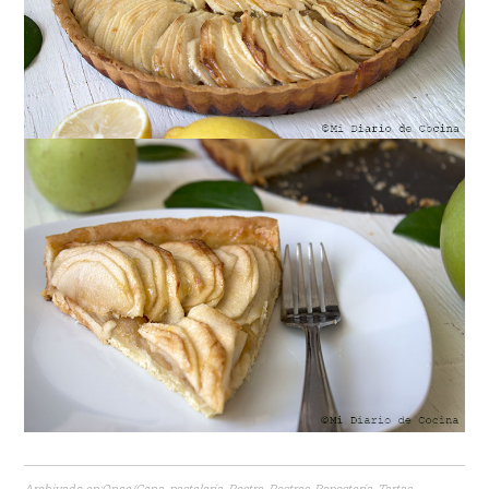
Archivado en:
Once/Cena
,
pastelería
,
Postre
,
Postres
,
Repostería
,
Tartas