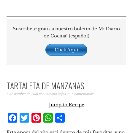
Suscríbete gratis a nuestro boletín de Mi Diario
de Cocina! (español)
Click Aquí
TARTALETA DE MANZANAS
6 de octubre de 2016
por
Carolina Rojas
5 comentarios
Jump to Recipe
Facebook
Twitter
Pinterest
WhatsApp
Compartir
Esta época del año está dentro de mis favoritas, y no