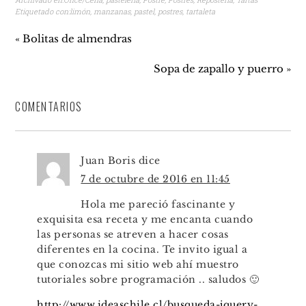
Etiquetado con:
limón
,
manzanas
,
pastel
,
postres
,
tartaleta
« Bolitas de almendras
Sopa de zapallo y puerro »
COMENTARIOS
Juan Boris
dice
7 de octubre de 2016 en 11:45
Hola me pareció fascinante y
exquisita esa receta y me encanta cuando
las personas se atreven a hacer cosas
diferentes en la cocina. Te invito igual a
que conozcas mi sitio web ahí muestro
tutoriales sobre programación .. saludos 🙂
http://www.ideaschile.cl/busqueda-jquery-