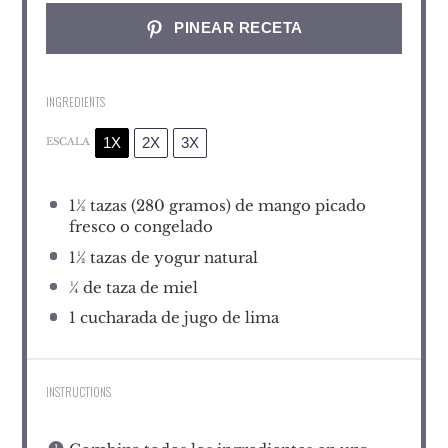
PINEAR RECETA
INGREDIENTS
1X
2X
3X
ESCALA
1½
tazas (280 gramos) de mango picado
fresco o congelado
1½
tazas de yogur natural
¼
de taza de miel
1
cucharada de jugo de lima
INSTRUCTIONS