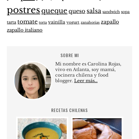
postres
queque
salsa
queso
sandwich
sopa
tomate
zapallo
vainilla
tarta
yogurt
zanahorias
torta
zapallo italiano
SOBRE MI
Mi nombre es Carolina Rojas,
vivo en Atlanta, soy mamá,
cocinera chilena y food
blogger.
Leer más…
RECETAS CHILENAS