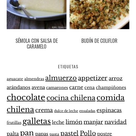
SÉMOLA CON SALSA DE
BUDÍN DE COLIFLOR
CARAMELO
ETIQUETAS
almuerzo
appetizer
arroz
aguacate
almendras
carne
arándanos
avena
cena
champiñones
camarones
chocolate
comida
cocina chilena
chilena
crema
espinacas
dulce de leche
ensaladas
galletas
limón
manjar
navidad
leche
frutillas
pan
pastel
Pollo
palta
papas
postre
pasta