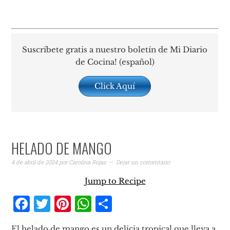
Suscríbete gratis a nuestro boletín de Mi Diario
de Cocina! (español)
Click Aquí
HELADO DE MANGO
4 de abril de 2024
por
Carolina Rojas
Dejar un comentario
Jump to Recipe
Facebook
Twitter
Pinterest
WhatsApp
Compartir
El helado de mango es un delicia tropical que lleva a