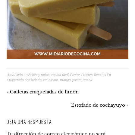
Archivado en:
Bebés y niños
,
cocina fácil
,
Postre
,
Postres
,
Recetas Fit
Etiquetado con:
helado
,
Ice cream
,
mango
,
postre
,
snack
« Galletas craqueladas de limón
Estofado de cochayuyo »
DEJA UNA RESPUESTA
Tu dirección de correo electrónico no será