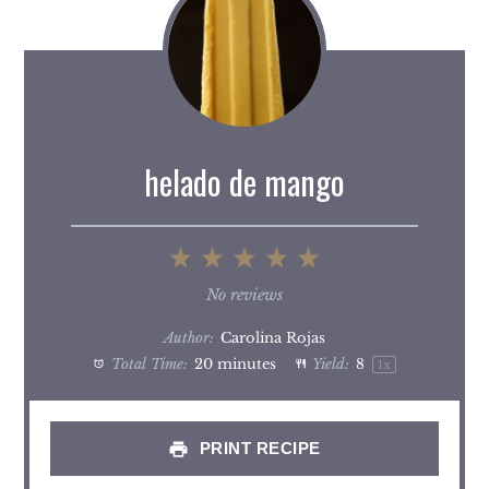
helado de mango
1
2
3
4
5
Star
Stars
Stars
Stars
Stars
No reviews
Author:
Carolina Rojas
Total Time:
20 minutes
Yield:
8
1
x
PRINT RECIPE