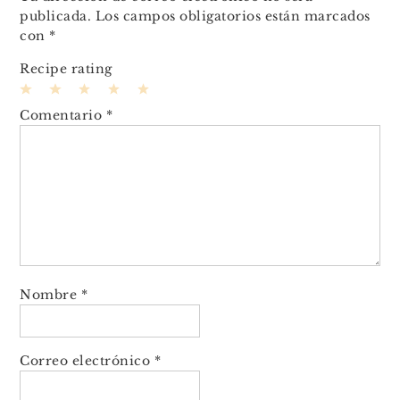
publicada.
Los campos obligatorios están marcados
con
*
Recipe rating
1
2
3
4
5
Comentario
*
Star
Stars
Stars
Stars
Stars
Nombre
*
Correo electrónico
*