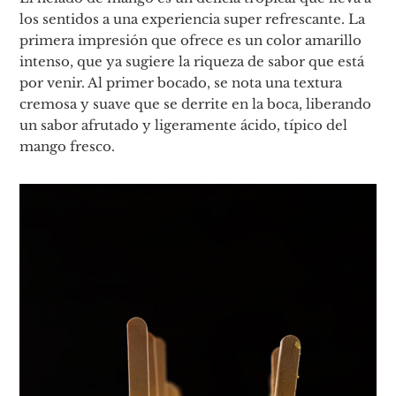
los sentidos a una experiencia super refrescante. La
primera impresión que ofrece es un color amarillo
intenso, que ya sugiere la riqueza de sabor que está
por venir. Al primer bocado, se nota una textura
cremosa y suave que se derrite en la boca, liberando
un sabor afrutado y ligeramente ácido, típico del
mango fresco.