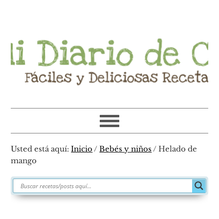
Ir
Ir
Ir
Ir
a
al
a
al
navegación
contenido
la
pie
principal
principal
barra
de
lateral
página
primaria
Usted está aquí:
Inicio
/
Bebés y niños
/
Helado de
mango