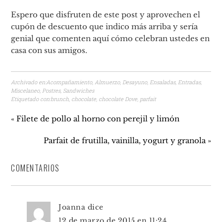
Espero que disfruten de este post y aprovechen el
cupón de descuento que indico más arriba y sería
genial que comenten aquí cómo celebran ustedes en
casa con sus amigos.
Archivado en:
Acompañamiento
,
Almuerzo
,
Desayuno
,
Ensaladas
,
Entradas
,
Miscelaneo
,
Postres
,
Sandwiches
Etiquetado con:
brunch
,
chocolate
,
chocolate Dove
,
parfait
« Filete de pollo al horno con perejil y limón
Parfait de frutilla, vainilla, yogurt y granola »
COMENTARIOS
Joanna
dice
12 de marzo de 2015 en 11:24