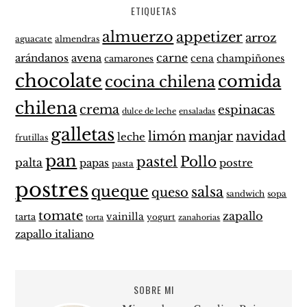
ETIQUETAS
almuerzo
appetizer
arroz
aguacate
almendras
carne
arándanos
avena
cena
champiñones
camarones
chocolate
comida
cocina chilena
chilena
crema
espinacas
dulce de leche
ensaladas
galletas
limón
manjar
navidad
leche
frutillas
pan
pastel
Pollo
palta
papas
postre
pasta
postres
queque
salsa
queso
sandwich
sopa
tomate
zapallo
vainilla
tarta
yogurt
zanahorias
torta
zapallo italiano
SOBRE MI