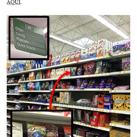
AQUÍ
.