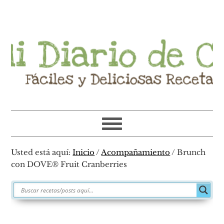
Ir
Ir
Ir
Ir
a
al
a
al
navegación
contenido
la
pie
principal
principal
barra
de
lateral
página
primaria
Usted está aquí:
Inicio
/
Acompañamiento
/
Brunch
con DOVE® Fruit Cranberries