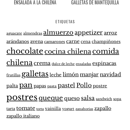
ENSALADA A LA CHILENA
GALLETAS DE MANTEQUILLA
ETIQUETAS
almuerzo
appetizer
arroz
aguacate
almendras
carne
arándanos
avena
cena
champiñones
camarones
chocolate
comida
cocina chilena
chilena
crema
espinacas
dulce de leche
ensaladas
galletas
limón
manjar
navidad
leche
frutillas
pan
pastel
Pollo
palta
papas
postre
pasta
postres
queque
salsa
queso
sandwich
sopa
tomate
zapallo
vainilla
tarta
yogurt
zanahorias
torta
zapallo italiano