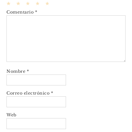
1
2
3
4
5
Comentario
*
Star
Stars
Stars
Stars
Stars
Nombre
*
Correo electrónico
*
Web