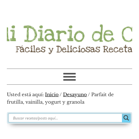
Ir
Ir
Ir
Ir
a
al
a
al
navegación
contenido
la
pie
principal
principal
barra
de
lateral
página
primaria
Usted está aquí:
Inicio
/
Desayuno
/
Parfait de
frutilla, vainilla, yogurt y granola