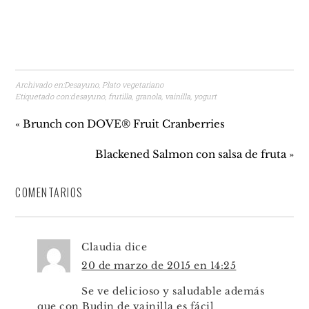
Archivado en:
Desayuno
,
Plato vegetariano
Etiquetado con:
desayuno
,
frutilla
,
granola
,
vainilla
,
yogurt
« Brunch con DOVE® Fruit Cranberries
Blackened Salmon con salsa de fruta »
COMENTARIOS
Claudia
dice
20 de marzo de 2015 en 14:25
Se ve delicioso y saludable además
que con Budin de vainilla es fácil