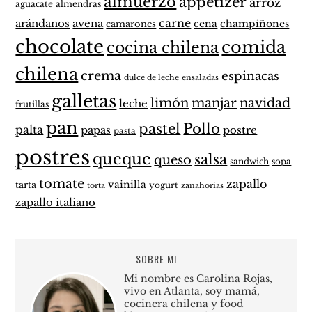
almuerzo
appetizer
arroz
aguacate
almendras
carne
arándanos
avena
cena
champiñones
camarones
chocolate
comida
cocina chilena
chilena
crema
espinacas
dulce de leche
ensaladas
galletas
limón
manjar
navidad
leche
frutillas
pan
pastel
Pollo
palta
papas
postre
pasta
postres
queque
salsa
queso
sandwich
sopa
tomate
zapallo
vainilla
tarta
yogurt
zanahorias
torta
zapallo italiano
SOBRE MI
Mi nombre es Carolina Rojas,
vivo en Atlanta, soy mamá,
cocinera chilena y food