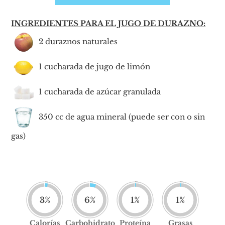
INGREDIENTES PARA EL JUGO DE DURAZNO:
2 duraznos naturales
1 cucharada de jugo de limón
1 cucharada de azúcar granulada
350 cc de agua mineral (puede ser con o sin
gas)
3
%
6
%
1
%
1
%
Calorías
Carbohidrato
Proteína
Grasas