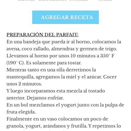
Nutrición por porción
(
2
)
Calorías
61
/2000kcal
AGREGAR RECETA
Carbohidrato
15
/250gr
Proteína
1
/100gr
PREPARACIÓN DEL PARFAIT:
Grasas
0
/67gr
En una bandeja que pueda ir al horno, colocamos la
avena, coco rallado, almendras y germen de trigo.
Llevamos al horno por unos 10 minutos a 350° F
(190° C). Es solamente para tostar.
Mientras tanto en una olla derretimos la
mantequilla, agregamos la miel y el azúcar. Cocer
unos 2 minutos.
Y luego incorparamos esta mezcla al tostado
anterior. Dejamos enfríar.
En un bol mezclamos el yogurt junto con la pulpa de
fruta elegida.
Finalmente en un vaso colocamos un poco de
granola, yogurt, arándanos y frutilla. Y repetimos lo