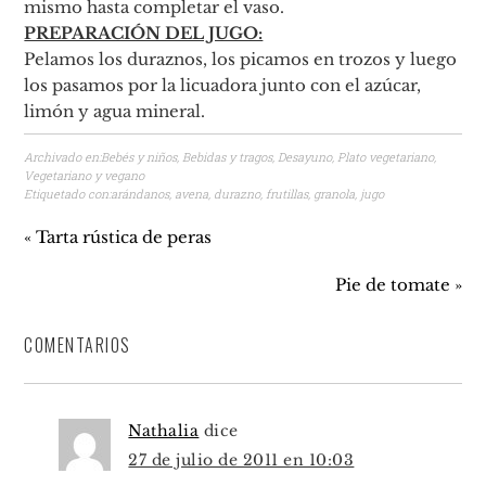
mismo hasta completar el vaso.
PREPARACIÓN DEL JUGO:
Pelamos los duraznos, los picamos en trozos y luego
los pasamos por la licuadora junto con el azúcar,
limón y agua mineral.
Archivado en:
Bebés y niños
,
Bebidas y tragos
,
Desayuno
,
Plato vegetariano
,
Vegetariano y vegano
Etiquetado con:
arándanos
,
avena
,
durazno
,
frutillas
,
granola
,
jugo
« Tarta rústica de peras
Pie de tomate »
COMENTARIOS
Nathalia
dice
27 de julio de 2011 en 10:03