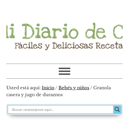
Ir
Ir
Ir
Ir
a
al
a
al
navegación
contenido
la
pie
principal
principal
barra
de
lateral
página
primaria
Usted está aquí:
Inicio
/
Bebés y niños
/
Granola
casera y jugo de duraznos