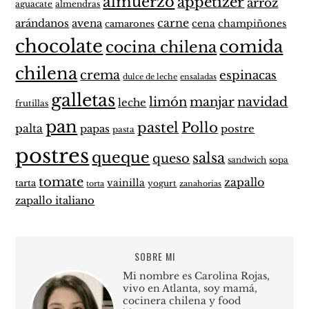
almuerzo
appetizer
arroz
aguacate
almendras
carne
arándanos
avena
cena
champiñones
camarones
chocolate
comida
cocina chilena
chilena
crema
espinacas
dulce de leche
ensaladas
galletas
limón
manjar
navidad
leche
frutillas
pan
pastel
Pollo
palta
papas
postre
pasta
postres
queque
salsa
queso
sandwich
sopa
tomate
zapallo
vainilla
tarta
yogurt
zanahorias
torta
zapallo italiano
SOBRE MI
Mi nombre es Carolina Rojas,
vivo en Atlanta, soy mamá,
cocinera chilena y food