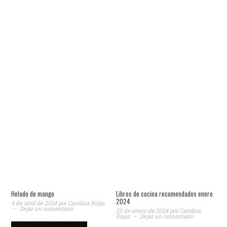
Helado de mango
Libros de cocina recomendados enero
2024
4 de abril de 2024
por
Carolina Rojas
Dejar un comentario
22 de enero de 2024
por
Carolina
Rojas
Dejar un comentario