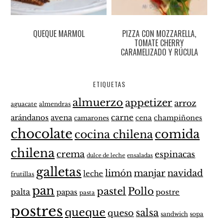
QUEQUE MARMOL
PIZZA CON MOZZARELLA,
TOMATE CHERRY
CARAMELIZADO Y RÚCULA
ETIQUETAS
almuerzo
appetizer
arroz
aguacate
almendras
carne
arándanos
avena
cena
champiñones
camarones
chocolate
comida
cocina chilena
chilena
crema
espinacas
dulce de leche
ensaladas
galletas
limón
manjar
navidad
leche
frutillas
pan
pastel
Pollo
palta
papas
postre
pasta
postres
queque
salsa
queso
sandwich
sopa