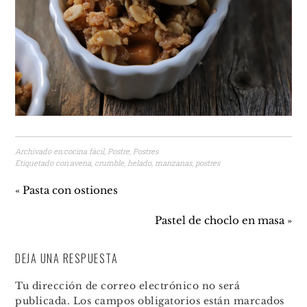
Archivado en:
cocina fácil
,
Postre
,
Postres
Etiquetado con:
avena
,
crumble
,
helado
,
manzanas
,
postres
« Pasta con ostiones
Pastel de choclo en masa »
DEJA UNA RESPUESTA
Tu dirección de correo electrónico no será
publicada.
Los campos obligatorios están marcados