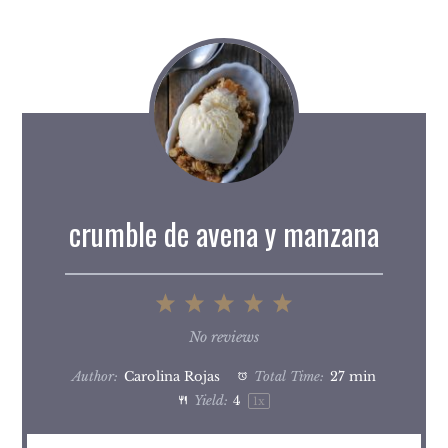
crumble de avena y manzana
1
2
3
4
5
Star
Stars
Stars
Stars
Stars
No reviews
Author:
Carolina Rojas
Total Time:
27 min
Yield:
4
1
x