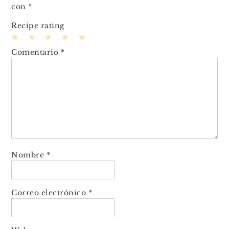
con
*
Recipe rating
1
2
3
4
5
Comentario
*
Star
Stars
Stars
Stars
Stars
Nombre
*
Correo electrónico
*