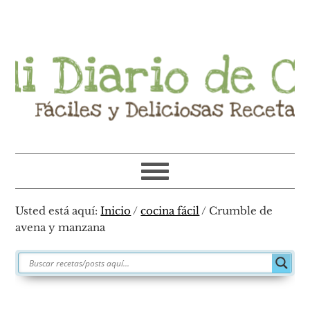
Ir
Ir
Ir
Ir
a
al
a
al
navegación
contenido
la
pie
principal
principal
barra
de
lateral
página
primaria
Usted está aquí:
Inicio
/
cocina fácil
/
Crumble de
avena y manzana