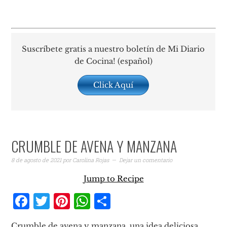
Suscríbete gratis a nuestro boletín de Mi Diario
de Cocina! (español)
Click Aquí
CRUMBLE DE AVENA Y MANZANA
8 de agosto de 2021
por
Carolina Rojas
Dejar un comentario
Jump to Recipe
Facebook
Twitter
Pinterest
WhatsApp
Compartir
Crumble de avena y manzana, una idea deliciosa,