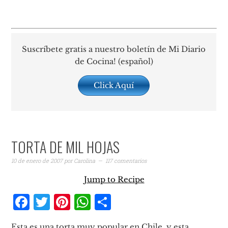
Suscríbete gratis a nuestro boletín de Mi Diario
de Cocina! (español)
Click Aquí
TORTA DE MIL HOJAS
10 de enero de 2007
por
Carolina
117 comentarios
Jump to Recipe
Facebook
Twitter
Pinterest
WhatsApp
Compartir
Esta es una torta muy popular en Chile, y esta