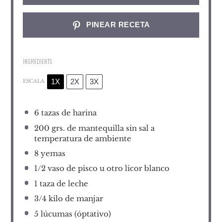
PINEAR RECETA
INGREDIENTS
1X
2X
3X
ESCALA
6
tazas de harina
200
grs. de mantequilla sin sal a
temperatura de ambiente
8
yemas
1/2
vaso de pisco u otro licor blanco
1
taza de leche
3/4
kilo de manjar
5
lúcumas (óptativo)