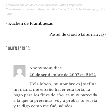
Archivado en:
Comida chilena
,
pastelería
,
Postres
,
Repostería
Etiquetado con:
cocina chilena
,
comida chilena
,
dulce de leche
,
manjar
,
postre
,
torta
« Kuchen de Frambuesas
Pastel de choclo (alternativa) »
COMENTARIOS
Anonymous
dice
20 de septiembre de 2007 en 21:22
Hola Moon, mi nombre es Josefina,
mi mama me enseño hacer esta torta, la
hago para los fines de año, es muy parecida
a la que tu presentas, voy a probar tu receta
y te digo como me fué, saludos