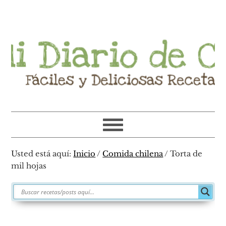
Ir
Ir
Ir
Ir
a
al
a
al
navegación
contenido
la
pie
principal
principal
barra
de
lateral
página
primaria
Usted está aquí:
Inicio
/
Comida chilena
/
Torta de
mil hojas