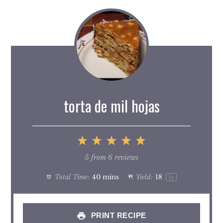
torta de mil hojas
1
2
3
4
5
Star
Stars
Stars
Stars
Stars
5
from
6
reviews
Total Time:
40 mins
Yield:
1
8
1
x
PRINT RECIPE