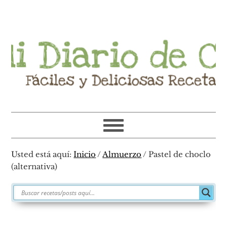
Ir
Ir
Ir
Ir
a
al
a
al
navegación
contenido
la
pie
principal
principal
barra
de
lateral
página
primaria
Usted está aquí:
Inicio
/
Almuerzo
/
Pastel de choclo
(alternativa)