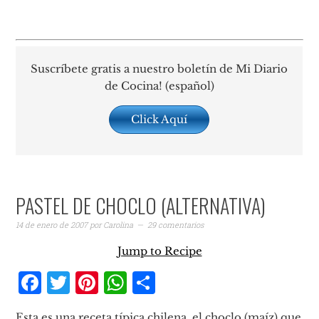
Suscríbete gratis a nuestro boletín de Mi Diario
de Cocina! (español)
Click Aquí
PASTEL DE CHOCLO (ALTERNATIVA)
14 de enero de 2007
por
Carolina
29 comentarios
Jump to Recipe
Facebook
Twitter
Pinterest
WhatsApp
Compartir
Esta es una receta típica chilena, el choclo (maíz) que