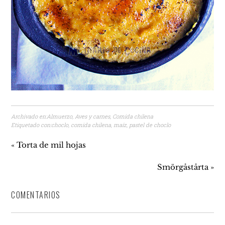
Archivado en:
Almuerzo
,
Aves y carnes
,
Comida chilena
Etiquetado con:
choclo
,
comida chilena
,
maíz
,
pastel de choclo
« Torta de mil hojas
Smörgåstårta »
COMENTARIOS