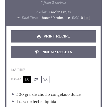
Star
Stars
Stars
Stars
Stars
5
from
2
reviews
Author:
Carolina rojas
Total Time:
1 hour 30 mins
Yield:
2
1
x
PRINT RECIPE
PINEAR RECETA
INGREDIENTS
1X
2X
3X
ESCALA
500
grs. de choclo congelado dulce
1
taza de leche líquida