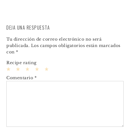
DEJA UNA RESPUESTA
Tu dirección de correo electrónico no será
publicada.
Los campos obligatorios están marcados
con
*
Recipe rating
1
2
3
4
5
Comentario
*
Star
Stars
Stars
Stars
Stars