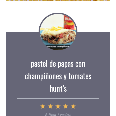
pastel de papas con
champiñones y tomates
hunt’s
1
2
3
4
5
Star
Stars
Stars
Stars
Stars
5
from
1
review