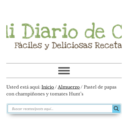
Ir
Ir
Ir
Ir
a
al
a
al
navegación
contenido
la
pie
principal
principal
barra
de
lateral
página
primaria
Usted está aquí:
Inicio
/
Almuerzo
/
Pastel de papas
con champiñones y tomates Hunt’s