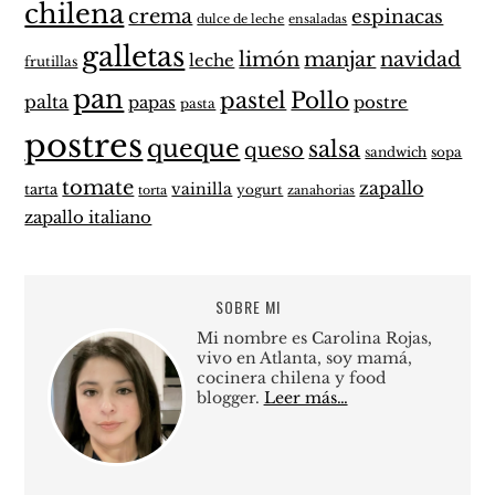
chilena
crema
espinacas
dulce de leche
ensaladas
galletas
limón
manjar
navidad
leche
frutillas
pan
pastel
Pollo
palta
papas
postre
pasta
postres
queque
salsa
queso
sandwich
sopa
tomate
zapallo
vainilla
tarta
yogurt
zanahorias
torta
zapallo italiano
SOBRE MI
Mi nombre es Carolina Rojas,
vivo en Atlanta, soy mamá,
cocinera chilena y food
blogger.
Leer más…