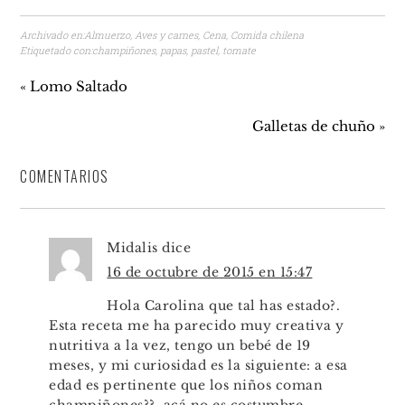
Archivado en:
Almuerzo
,
Aves y carnes
,
Cena
,
Comida chilena
Etiquetado con:
champiñones
,
papas
,
pastel
,
tomate
« Lomo Saltado
Galletas de chuño »
COMENTARIOS
Midalis
dice
16 de octubre de 2015 en 15:47
Hola Carolina que tal has estado?.
Esta receta me ha parecido muy creativa y
nutritiva a la vez, tengo un bebé de 19
meses, y mi curiosidad es la siguiente: a esa
edad es pertinente que los niños coman