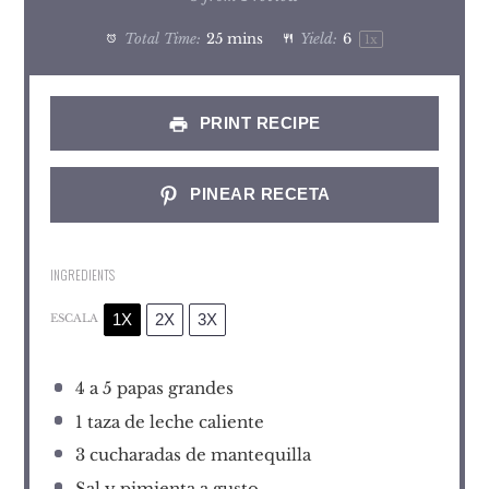
Total Time:
25 mins
Yield:
6
1
x
PRINT RECIPE
PINEAR RECETA
INGREDIENTS
1X
2X
3X
ESCALA
4
a 5 papas grandes
1
taza de leche caliente
3
cucharadas de mantequilla
Sal y pimienta a gusto