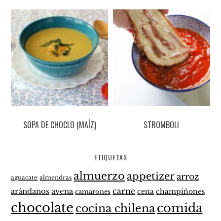
SOPA DE CHOCLO (MAÍZ)
STROMBOLI
ETIQUETAS
almuerzo
appetizer
arroz
aguacate
almendras
carne
arándanos
avena
cena
champiñones
camarones
chocolate
comida
cocina chilena