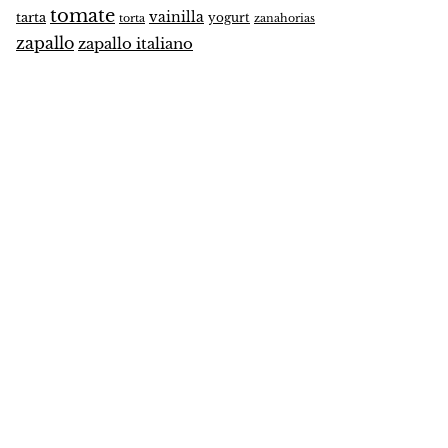
tomate
vainilla
tarta
yogurt
zanahorias
torta
zapallo
zapallo italiano