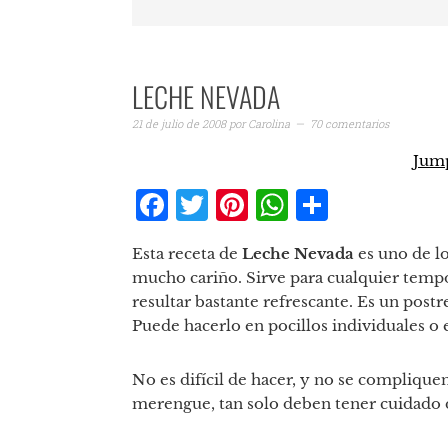
LECHE NEVADA
21 de julio de 2008
por
Carolina
70 comentarios
Jump
Facebook
Twitter
Pinterest
WhatsAp
Compar
Esta receta de
Leche Nevada
es uno de lo
mucho cariño. Sirve para cualquier tempo
resultar bastante refrescante. Es un postre
Puede hacerlo en pocillos individuales o 
No es difícil de hacer, y no se compliqu
merengue, tan solo deben tener cuidado d