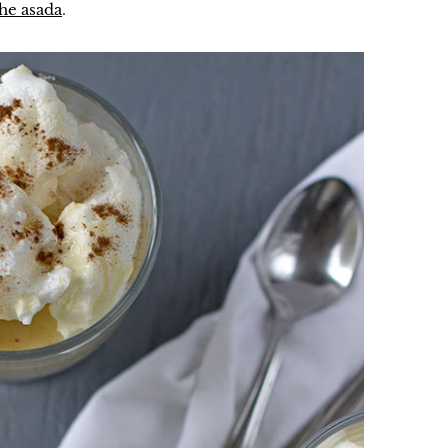
he asada
.