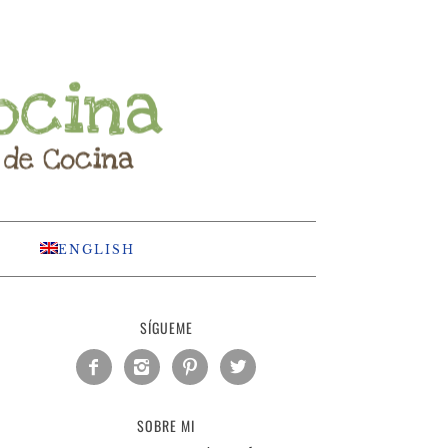
ENGLISH
SÍGUEME




SOBRE MI