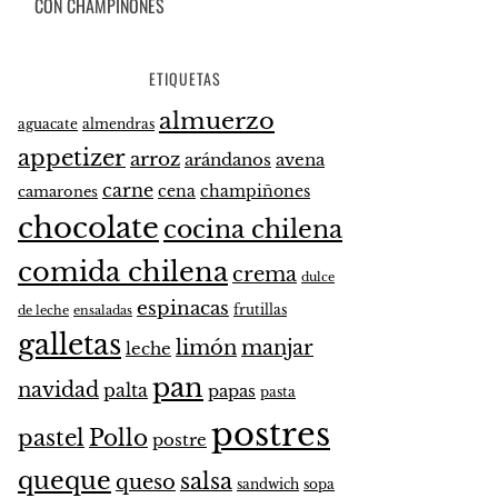
CON CHAMPIÑONES
ETIQUETAS
almuerzo
aguacate
almendras
appetizer
arroz
arándanos
avena
carne
cena
champiñones
camarones
chocolate
cocina chilena
comida chilena
crema
dulce
espinacas
frutillas
de leche
ensaladas
galletas
limón
manjar
leche
pan
navidad
palta
papas
pasta
postres
pastel
Pollo
postre
queque
salsa
queso
sandwich
sopa