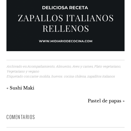
Archivado en:
Acompañamiento
,
Almuerzo
,
Aves y carnes
,
Plato vegetariano
,
Vegetariano y vegano
Etiquetado con:
carne molida
,
huevos. cocina chilena
,
zapallitos italianos
« Sushi Maki
Pastel de papas »
COMENTARIOS