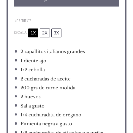
INGREDIENTS
1X
2X
3X
ESCALA
2
zapallitos italianos grandes
1
diente ajo
1/2
cebolla
2
cucharadas de aceite
200
grs de carne molida
2
huevos
Sal a gusto
1/4
cucharadita de orégano
Pimienta negra a gusto
1/2
cucharadita de ají color o paprika