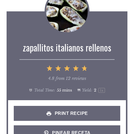
zapallitos italianos rellenos
1
2
3
4
5
Star
Stars
Stars
Stars
Stars
4.8
from
12
reviews
Total Time:
55 mins
Yield:
2
1
x
PRINT RECIPE
PINEAR RECETA