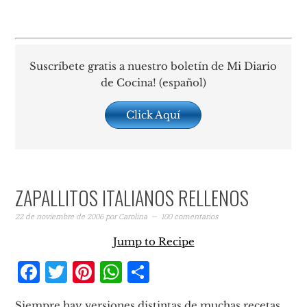
Suscríbete gratis a nuestro boletín de Mi Diario
de Cocina! (español)
Click Aquí
ZAPALLITOS ITALIANOS RELLENOS
22 de noviembre de 2006
por
Carolina
100 comentarios
Jump to Recipe
Facebook
Twitter
Pinterest
WhatsApp
Compartir
Siempre hay versiones distintas de muchas recetas,