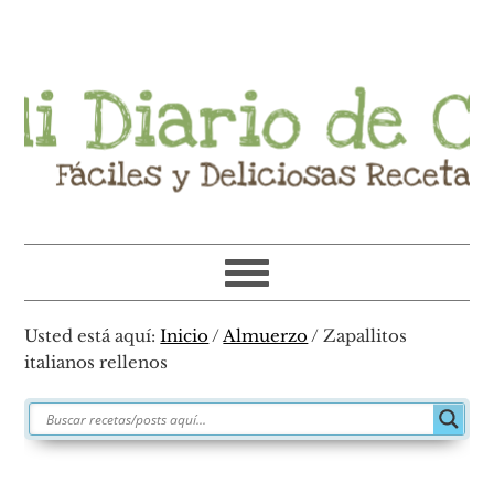
Ir
Ir
Ir
Ir
a
al
a
al
navegación
contenido
la
pie
principal
principal
barra
de
lateral
página
primaria
Usted está aquí:
Inicio
/
Almuerzo
/
Zapallitos
italianos rellenos