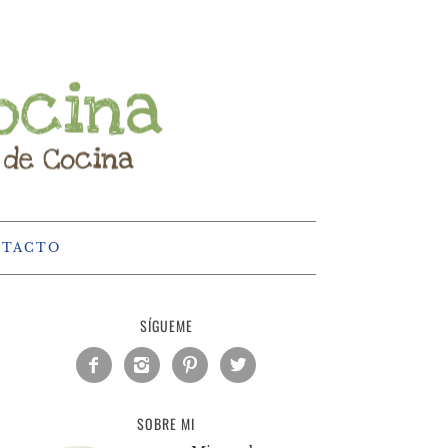
NTACTO
SÍGUEME




SOBRE MI