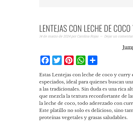
LENTEJAS CON LECHE DE COCO
14 de marzo de 2024
por
Carolina Rojas
Dejar un comentar
Jump
Facebook
Twitter
Pinterest
WhatsAp
Compar
Estas Lentejas con leche de coco y curry
especiados, ideal para quienes buscan una
a las tradicionales. Sin duda es una rica a
que mezcla la textura reconfortante de las
la leche de coco, todo aderezado con curr
Este platillo no solo es delicioso, sino t
proteínas vegetales y grasas saludables.