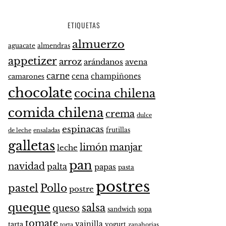
ETIQUETAS
almuerzo
aguacate
almendras
appetizer
arroz
arándanos
avena
carne
cena
champiñones
camarones
chocolate
cocina chilena
comida chilena
crema
dulce
espinacas
frutillas
de leche
ensaladas
galletas
limón
manjar
leche
pan
navidad
palta
papas
pasta
postres
pastel
Pollo
postre
queque
salsa
queso
sandwich
sopa
tomate
vainilla
tarta
yogurt
zanahorias
torta