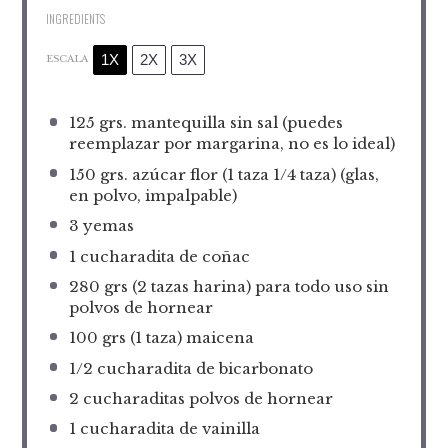
INGREDIENTS
1X
2X
3X
ESCALA
125
grs. mantequilla sin sal (puedes
reemplazar por margarina, no es lo ideal)
150
grs. azúcar flor (
1
taza
1/4
taza) (glas,
en polvo, impalpable)
3
yemas
1
cucharadita de coñac
280
grs (2 tazas harina) para todo uso sin
polvos de hornear
100
grs (1 taza) maicena
1/2
cucharadita de bicarbonato
2
cucharaditas polvos de hornear
1
cucharadita de vainilla