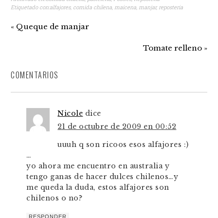
Etiquetado con:
alfajores
,
comida chilena
,
maicena
,
manjar
,
reposteria
« Queque de manjar
Tomate relleno »
COMENTARIOS
Nicole
dice
21 de octubre de 2009 en 00:52
uuuh q son ricoos esos alfajores :)
…
yo ahora me encuentro en australia y
tengo ganas de hacer dulces chilenos…y
me queda la duda, estos alfajores son
chilenos o no?
RESPONDER