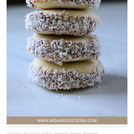
Archivado en:
Comida chilena
,
pastelería
,
Postres
,
Repostería