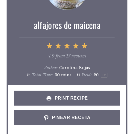
alfajores de maicena
1
2
3
4
5
Star
Stars
Stars
Stars
Stars
4.9
from
17
reviews
Author:
Carolina Rojas
Total Time:
30 mins
Yield:
2
0
1
x
PRINT RECIPE
PINEAR RECETA