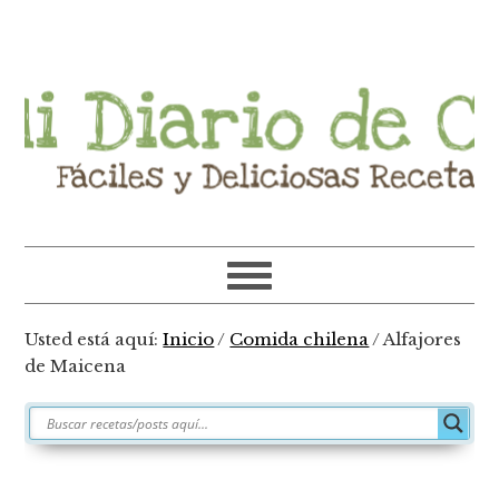
Ir
Ir
Ir
Ir
a
al
a
al
navegación
contenido
la
pie
principal
principal
barra
de
lateral
página
primaria
Usted está aquí:
Inicio
/
Comida chilena
/
Alfajores
de Maicena