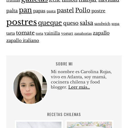
leche
frutillas
pan
pastel
Pollo
palta
papas
postre
pasta
postres
queque
salsa
queso
sandwich
sopa
tomate
zapallo
vainilla
tarta
yogurt
zanahorias
torta
zapallo italiano
SOBRE MI
Mi nombre es Carolina Rojas,
vivo en Atlanta, soy mamá,
cocinera chilena y food
blogger.
Leer más…
RECETAS CHILENAS