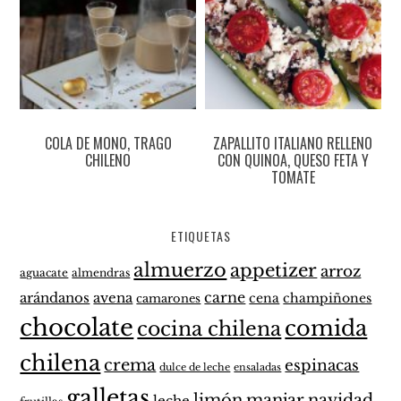
COLA DE MONO, TRAGO
ZAPALLITO ITALIANO RELLENO
CHILENO
CON QUINOA, QUESO FETA Y
TOMATE
ETIQUETAS
almuerzo
appetizer
arroz
aguacate
almendras
carne
arándanos
avena
cena
champiñones
camarones
chocolate
comida
cocina chilena
chilena
crema
espinacas
dulce de leche
ensaladas
galletas
limón
manjar
navidad