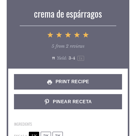
crema de espárragos
1
2
3
4
5
Star
Stars
Stars
Stars
Stars
5
from
2
reviews
Yield:
3
-4
1
x
PRINT RECIPE
PINEAR RECETA
INGREDIENTS