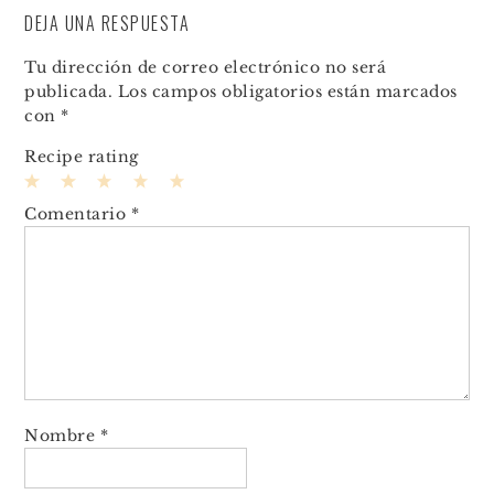
DEJA UNA RESPUESTA
Tu dirección de correo electrónico no será
publicada.
Los campos obligatorios están marcados
con
*
Recipe rating
1
2
3
4
5
Comentario
*
Star
Stars
Stars
Stars
Stars
Nombre
*