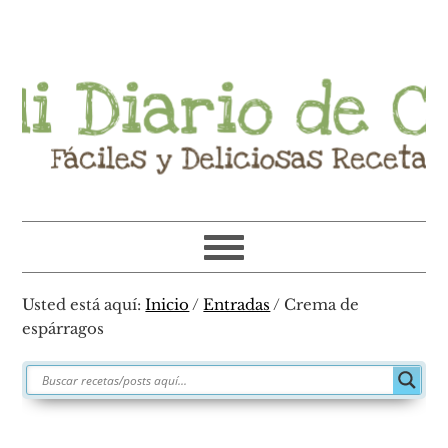
Ir
Ir
Ir
Ir
a
al
a
al
navegación
contenido
la
pie
principal
principal
barra
de
lateral
página
primaria
Usted está aquí:
Inicio
/
Entradas
/
Crema de
espárragos