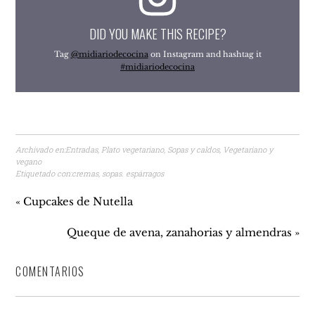
DID YOU MAKE THIS RECIPE?
Tag
@midiariodecocina
on Instagram and hashtag it
#midiariodecocina
Archivado en:
Entradas
,
Plato vegetariano
,
Sopas y caldos
,
Vegetariano y
vegano
Etiquetado con:
cremas
,
sopas. espárragos
« Cupcakes de Nutella
Queque de avena, zanahorias y almendras »
COMENTARIOS