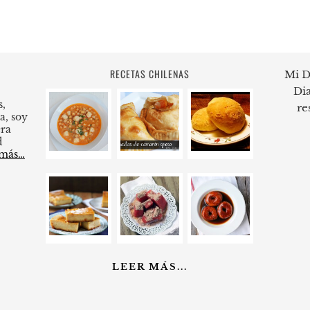
RECETAS CHILENAS
Mi D
Dia
s,
re
a, soy
ra
d
 más…
LEER MÁS...