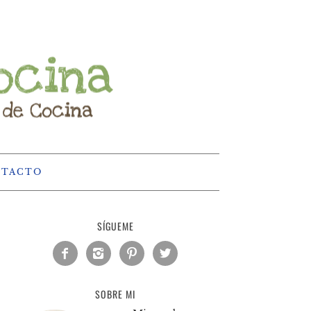
NTACTO
SÍGUEME




SOBRE MI