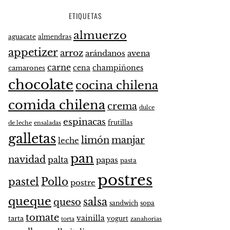
ETIQUETAS
almuerzo
aguacate
almendras
appetizer
arroz
arándanos
avena
carne
cena
champiñones
camarones
chocolate
cocina chilena
comida chilena
crema
dulce
espinacas
frutillas
de leche
ensaladas
galletas
limón
manjar
leche
pan
navidad
palta
papas
pasta
postres
pastel
Pollo
postre
queque
salsa
queso
sandwich
sopa
tomate
vainilla
tarta
yogurt
zanahorias
torta