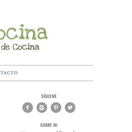
NTACTO
SÍGUEME




SOBRE MI