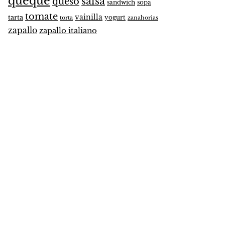
queque
salsa
queso
sandwich
sopa
tomate
vainilla
tarta
yogurt
zanahorias
torta
zapallo
zapallo italiano