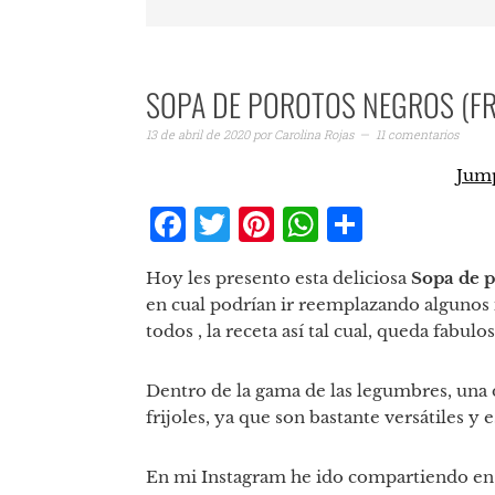
SOPA DE POROTOS NEGROS (FR
13 de abril de 2020
por
Carolina Rojas
11 comentarios
Jump
Facebook
Twitter
Pinterest
WhatsAp
Compar
Hoy les presento esta deliciosa
Sopa de p
en cual podrían ir reemplazando algunos 
todos , la receta así tal cual, queda fabulos
Dentro de la gama de las legumbres, una 
frijoles, ya que son bastante versátiles y 
En mi Instagram he ido compartiendo en m