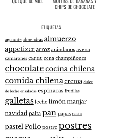
QUEQUE DE MIEL
MUFFINS DE BANANAS Y
CHIPS DE CHOCOLATE
ETIQUETAS
almuerzo
aguacate
almendras
appetizer
arroz
arándanos
avena
carne
cena
champiñones
camarones
chocolate
cocina chilena
comida chilena
crema
dulce
espinacas
frutillas
de leche
ensaladas
galletas
limón
manjar
leche
pan
navidad
palta
papas
pasta
postres
pastel
Pollo
postre