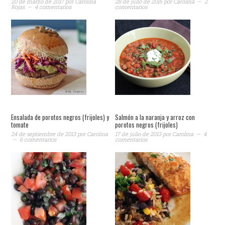
20 de marzo de 2017
por
Carolina
28 de julio de 2015
por
Carolina
2
Rojas
4 comentarios
comentarios
Ensalada de porotos negros (frijoles) y
Salmón a la naranja y arroz con
tomate
porotos negros (frijoles)
24 de septiembre de 2013
por
Carolina
17 de julio de 2013
por
Carolina
4
6 comentarios
comentarios