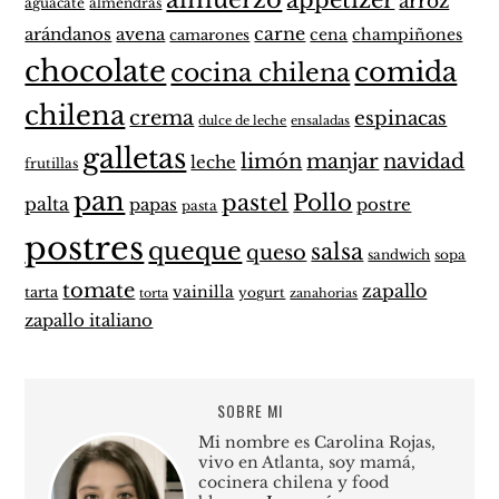
arroz
aguacate
almendras
carne
arándanos
avena
cena
champiñones
camarones
chocolate
comida
cocina chilena
chilena
crema
espinacas
dulce de leche
ensaladas
galletas
limón
manjar
navidad
leche
frutillas
pan
pastel
Pollo
palta
papas
postre
pasta
postres
queque
salsa
queso
sandwich
sopa
tomate
zapallo
vainilla
tarta
yogurt
zanahorias
torta
zapallo italiano
SOBRE MI
Mi nombre es Carolina Rojas,
vivo en Atlanta, soy mamá,
cocinera chilena y food