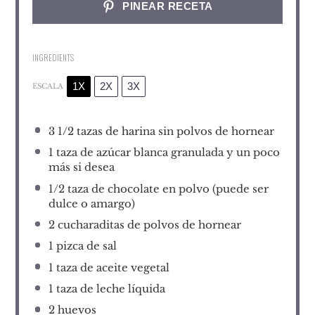
PINEAR RECETA
INGREDIENTS
1X
2X
3X
ESCALA
3 1/2
tazas de harina sin polvos de hornear
1
taza de azúcar blanca granulada y un poco
más si desea
1/2
taza de chocolate en polvo (puede ser
dulce o amargo)
2
cucharaditas de polvos de hornear
1
pizca de sal
1
taza de aceite vegetal
1
taza de leche líquida
2
huevos