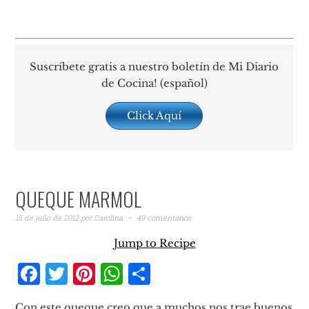
Suscríbete gratis a nuestro boletín de Mi Diario
de Cocina! (español)
Click Aquí
QUEQUE MARMOL
15 de julio de 2012
por
Carolina
49 comentarios
Jump to Recipe
Facebook
Twitter
Pinterest
WhatsApp
Compartir
Con este queque creo que a muchos nos trae buenos