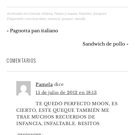
Archivado en:
Comida chilena
,
Panes y masas
,
Pasteles
,
Queques
Etiquetado con:
chocolate
,
marmol
,
queque
,
vainilla
« Pagnotta pan italiano
Sandwich de pollo »
COMENTARIOS
Pamela
dice
15 de julio de 2012 en 18:13
TE QUEDÓ PERFECTO MOON, ES
CIERTO, ESTE QUEQUE TAMBIÉN ME
TRAE MUCHOS RECUERDOS DE
INFANCIA, INFALTABLE. BESITOS