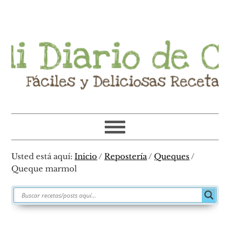
Ir
Ir
Ir
Ir
a
al
a
al
navegación
contenido
la
pie
principal
principal
barra
de
lateral
página
primaria
Usted está aquí:
Inicio
/
Repostería
/
Queques
/
Queque marmol