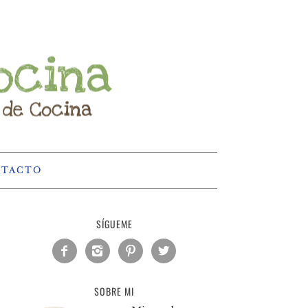
NTACTO
SÍGUEME




SOBRE MI