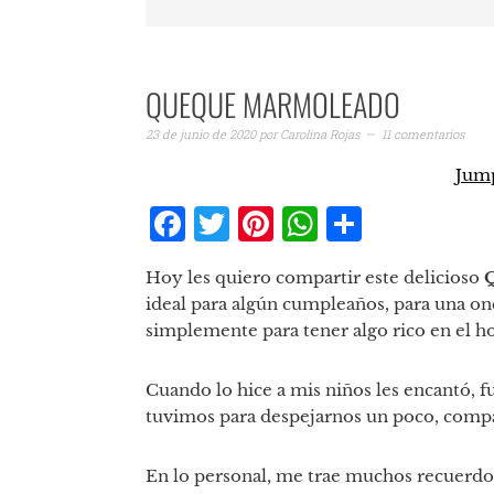
QUEQUE MARMOLEADO
23 de junio de 2020
por
Carolina Rojas
11 comentarios
Jump
Facebook
Twitter
Pinterest
WhatsAp
Compar
Hoy les quiero compartir este delicioso
ideal para algún cumpleaños, para una once
simplemente para tener algo rico en el ho
Cuando lo hice a mis niños les encantó, 
tuvimos para despejarnos un poco, compart
En lo personal, me trae muchos recuerdos,