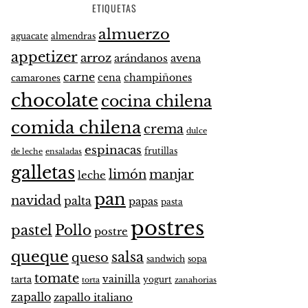
ETIQUETAS
almuerzo
aguacate
almendras
appetizer
arroz
arándanos
avena
carne
cena
champiñones
camarones
chocolate
cocina chilena
comida chilena
crema
dulce
espinacas
frutillas
de leche
ensaladas
galletas
limón
manjar
leche
pan
navidad
palta
papas
pasta
postres
pastel
Pollo
postre
queque
salsa
queso
sandwich
sopa
tomate
vainilla
tarta
yogurt
zanahorias
torta
zapallo
zapallo italiano