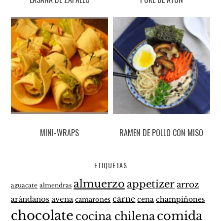
MINI-WRAPS
RAMEN DE POLLO CON MISO
ETIQUETAS
almuerzo
appetizer
arroz
aguacate
almendras
carne
arándanos
avena
cena
champiñones
camarones
chocolate
comida
cocina chilena