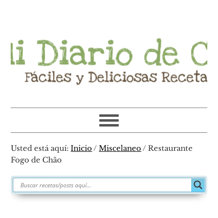
Ir
Ir
Ir
Ir
a
al
a
al
navegación
contenido
la
pie
principal
principal
barra
de
lateral
página
primaria
Usted está aquí:
Inicio
/
Miscelaneo
/
Restaurante
Fogo de Chão