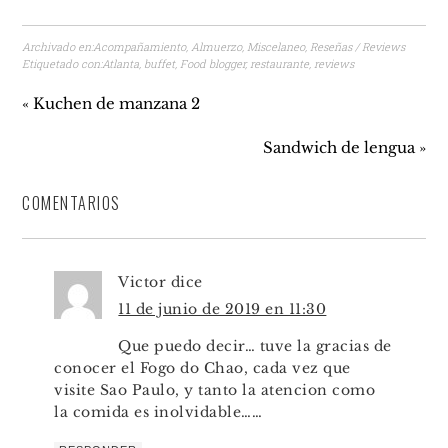
Archivado en:
Acompañamiento
,
Almuerzo
,
Miscelaneo
,
Reseñas / Reviews
Etiquetado con:
Atlanta
,
buffet
,
Food blogger
,
restaurante
,
reviews
« Kuchen de manzana 2
Sandwich de lengua »
COMENTARIOS
Victor
dice
11 de junio de 2019 en 11:30
Que puedo decir… tuve la gracias de
conocer el Fogo do Chao, cada vez que
visite Sao Paulo, y tanto la atencion como
la comida es inolvidable……