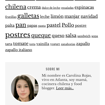
chilena
crema
espinacas
dulce de leche
ensaladas
galletas
limón
manjar
navidad
leche
frutillas
pan
pastel
Pollo
palta
papas
postre
pasta
postres
queque
salsa
queso
sandwich
sopa
tomate
zapallo
vainilla
tarta
yogurt
zanahorias
torta
zapallo italiano
SOBRE MI
Mi nombre es Carolina Rojas,
vivo en Atlanta, soy mamá,
cocinera chilena y food
blogger.
Leer más…