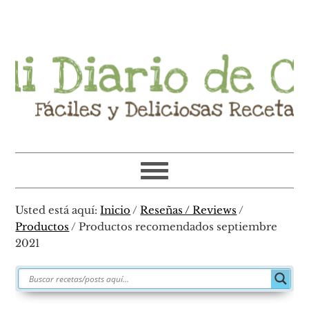
Ir
Ir
Ir
Ir
a
al
a
al
navegación
contenido
la
pie
principal
principal
barra
de
lateral
página
primaria
Usted está aquí:
Inicio
/
Reseñas / Reviews
/
Productos
/
Productos recomendados septiembre
2021