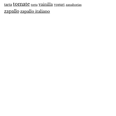
tomate
vainilla
tarta
yogurt
zanahorias
torta
zapallo
zapallo italiano