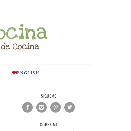
ENGLISH
SÍGUEME




SOBRE MI