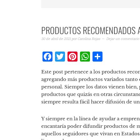
PRODUCTOS RECOMENDADOS A
30 de abril de 2021
por
Carolina Rojas
Dejar un comentario
Facebook
Twitter
Pinterest
WhatsAp
Compar
Este post pertenece a los productos reco
agregando más productos variados tanto d
personal. Siempre los datos vienen bien,
productos que quizás en otras circunstan
siempre resulta fácil hacer difusión de u
Y siempre en la línea de ayudar a empren
encantaría poder difundir productos de 
aquellos seguidores que vivan en Estados