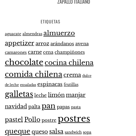
ZAPALLO ITALIANO
ETIQUETAS
almuerzo
aguacate
almendras
appetizer
arroz
arándanos
avena
carne
cena
champiñones
camarones
chocolate
cocina chilena
comida chilena
crema
dulce
espinacas
frutillas
de leche
ensaladas
galletas
limón
manjar
leche
pan
navidad
palta
papas
pasta
postres
pastel
Pollo
postre
queque
salsa
queso
sandwich
sopa