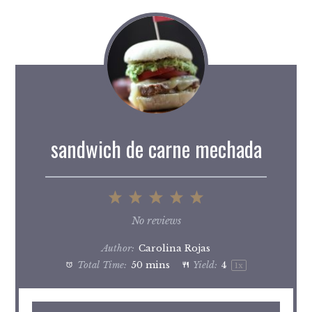
sandwich de carne mechada
1
2
3
4
5
Star
Stars
Stars
Stars
Stars
No reviews
Author:
Carolina Rojas
Total Time:
50 mins
Yield:
4
1
x