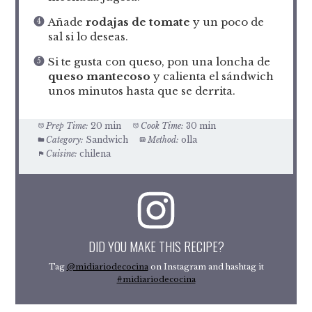
Añade
rodajas de tomate
y un poco de
sal si lo deseas.
Si te gusta con queso, pon una loncha de
queso mantecoso
y calienta el sándwich
unos minutos hasta que se derrita.
Prep Time:
20 min
Cook Time:
30 min
Category:
Sandwich
Method:
olla
Cuisine:
chilena
DID YOU MAKE THIS RECIPE?
Tag
@midiariodecocina
on Instagram and hashtag it
#midiariodecocina