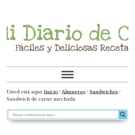
Ir
Ir
Ir
Ir
a
al
a
al
navegación
contenido
la
pie
principal
principal
barra
de
lateral
página
primaria
Usted está aquí:
Inicio
/
Almuerzo
/
Sandwiches
/
Sandwich de carne mechada