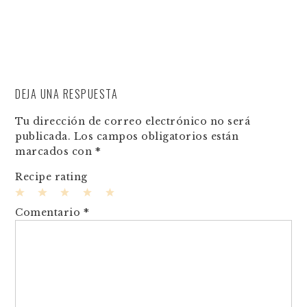
DEJA UNA RESPUESTA
Tu dirección de correo electrónico no será
publicada.
Los campos obligatorios están
marcados con
*
Recipe rating
1
2
3
4
5
Comentario
*
Star
Stars
Stars
Stars
Stars