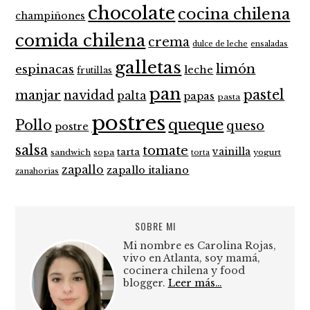
chocolate
cocina chilena
champiñones
comida chilena
crema
dulce de leche
ensaladas
galletas
limón
espinacas
leche
frutillas
pan
pastel
manjar
navidad
palta
papas
pasta
postres
queque
Pollo
queso
postre
salsa
tomate
vainilla
tarta
sandwich
sopa
yogurt
torta
zapallo
zapallo italiano
zanahorias
SOBRE MI
Mi nombre es Carolina Rojas,
vivo en Atlanta, soy mamá,
cocinera chilena y food
blogger.
Leer más…