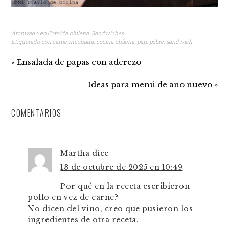
Archivado en:
Comida chilena
,
Sandwiches
Etiquetado con:
carne mechada
,
cocina chilena
,
pan
,
pebre
,
sandwich
« Ensalada de papas con aderezo
Ideas para menú de año nuevo »
COMENTARIOS
Martha
dice
13 de octubre de 2025 en 10:49
Por qué en la receta escribieron
pollo en vez de carne?
No dicen del vino, creo que pusieron los
ingredientes de otra receta.