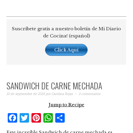
Suscríbete gratis a nuestro boletín de Mi Diario
de Cocina! (español)
Click Aquí
SANDWICH DE CARNE MECHADA
10 de septiembre de 2025
por
Carolina Rojas
2 comentarios
Jump to Recipe
Facebook
Twitter
Pinterest
WhatsApp
Compartir
Este increíble Sandwich de carne mechada es