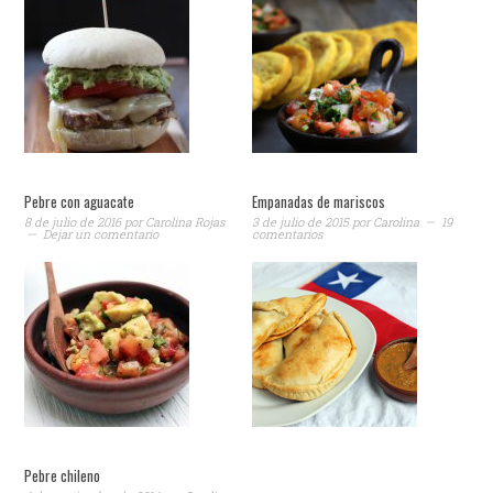
Pebre con aguacate
Empanadas de mariscos
8 de julio de 2016
por
Carolina Rojas
3 de julio de 2015
por
Carolina
19
Dejar un comentario
comentarios
Pebre chileno