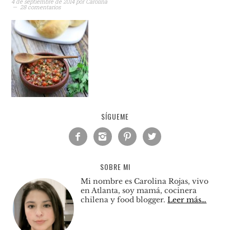
4 de septiembre de 2014
por
Carolina
28 comentarios
SÍGUEME




SOBRE MI
Mi nombre es Carolina Rojas, vivo
en Atlanta, soy mamá, cocinera
chilena y food blogger.
Leer más…