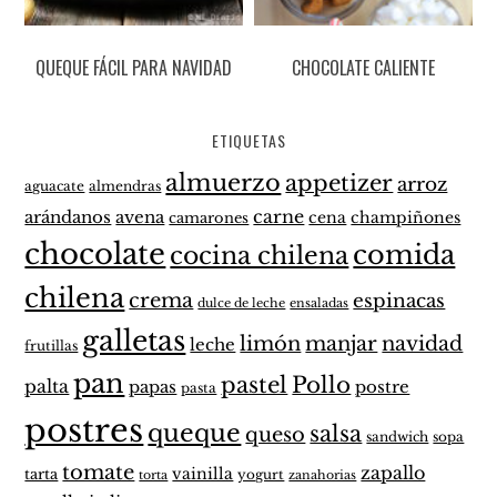
QUEQUE FÁCIL PARA NAVIDAD
CHOCOLATE CALIENTE
ETIQUETAS
almuerzo
appetizer
arroz
aguacate
almendras
carne
arándanos
avena
cena
champiñones
camarones
chocolate
comida
cocina chilena
chilena
crema
espinacas
dulce de leche
ensaladas
galletas
limón
manjar
navidad
leche
frutillas
pan
pastel
Pollo
palta
papas
postre
pasta
postres
queque
salsa
queso
sandwich
sopa
tomate
zapallo
vainilla
tarta
yogurt
zanahorias
torta