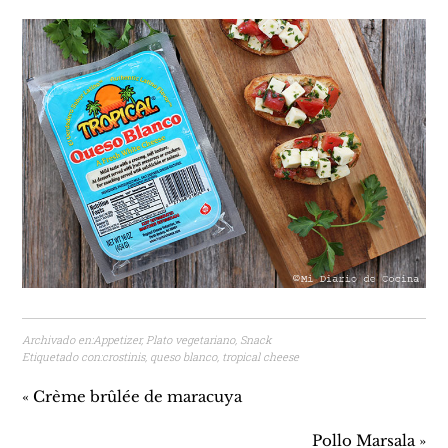
Archivado en:
Appetizer
,
Plato vegetariano
,
Snack
Etiquetado con:
crostinis
,
queso blanco
,
tropical cheese
« Crème brûlée de maracuya
Pollo Marsala »