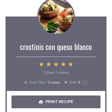
crostinis con queso blanco
1
2
3
4
5
Star
Stars
Stars
Stars
Stars
5
from
1
review
Total Time:
15 mins
Yield:
6
1
x
PRINT RECIPE