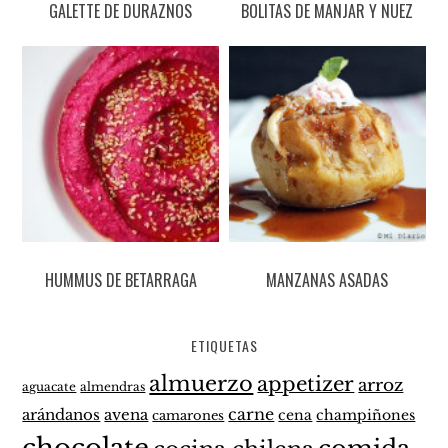
GALETTE DE DURAZNOS
BOLITAS DE MANJAR Y NUEZ
HUMMUS DE BETARRAGA
MANZANAS ASADAS
ETIQUETAS
almuerzo
appetizer
arroz
aguacate
almendras
carne
arándanos
avena
cena
champiñones
camarones