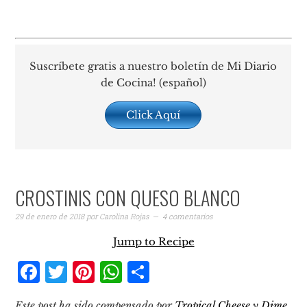
Suscríbete gratis a nuestro boletín de Mi Diario
de Cocina! (español)
Click Aquí
CROSTINIS CON QUESO BLANCO
29 de enero de 2018
por
Carolina Rojas
4 comentarios
Jump to Recipe
Facebook
Twitter
Pinterest
WhatsApp
Compartir
Este post ha sido compensado por
Tropical Cheese
y
Dime