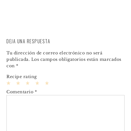
DEJA UNA RESPUESTA
Tu dirección de correo electrónico no será
publicada.
Los campos obligatorios están marcados
con
*
Recipe rating
1
2
3
4
5
Comentario
*
Star
Stars
Stars
Stars
Stars