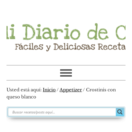
Ir
Ir
Ir
Ir
a
al
a
al
navegación
contenido
la
pie
principal
principal
barra
de
lateral
página
primaria
Usted está aquí:
Inicio
/
Appetizer
/
Crostinis con
queso blanco