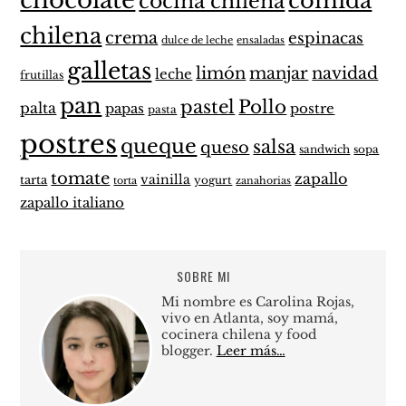
chocolate
comida
cocina chilena
chilena
crema
espinacas
dulce de leche
ensaladas
galletas
limón
manjar
navidad
leche
frutillas
pan
pastel
Pollo
palta
papas
postre
pasta
postres
queque
salsa
queso
sandwich
sopa
tomate
zapallo
vainilla
tarta
yogurt
zanahorias
torta
zapallo italiano
SOBRE MI
Mi nombre es Carolina Rojas,
vivo en Atlanta, soy mamá,
cocinera chilena y food
blogger.
Leer más…