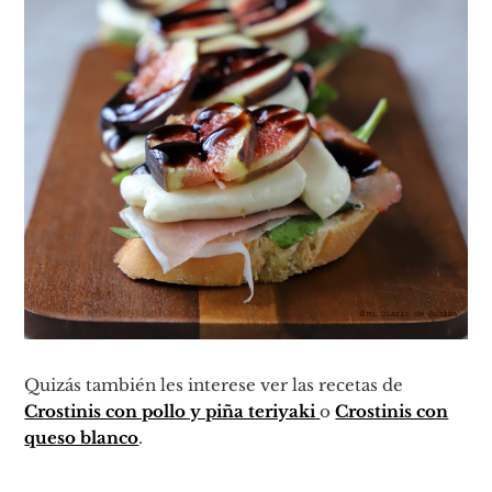
Quizás también les interese ver las recetas de
Crostinis con pollo y piña teriyaki
o
Crostinis con
queso blanco
.