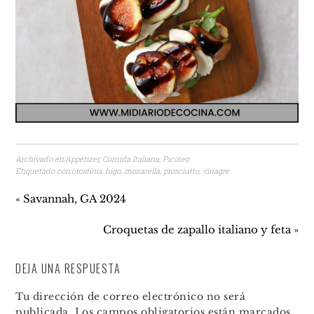
Archivado en:
Appetizer
,
Comida Italiana
,
Picoteo
Etiquetado con:
crostinis
,
higo
,
mozarella
,
prosciutto
,
vinagre
« Savannah, GA 2024
Croquetas de zapallo italiano y feta »
DEJA UNA RESPUESTA
Tu dirección de correo electrónico no será
publicada.
Los campos obligatorios están marcados