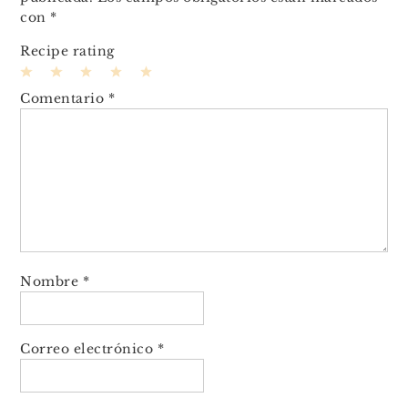
con
*
Recipe rating
1
2
3
4
5
Comentario
*
Star
Stars
Stars
Stars
Stars
Nombre
*
Correo electrónico
*