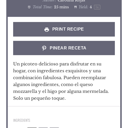
Author:
Carolina Rojas
Total Time:
25 mins
Yield:
4
1
x
PRINT RECIPE
PINEAR RECETA
Un picoteo delicioso para disfrutar en su
hogar, con ingredientes exquisitos y una
combinación fabulosa. Pueden reemplazar
algunos ingredientes, como el queso
mozzarella y el higo por alguna mermelada.
Solo un pequeño toque.
INGREDIENTS