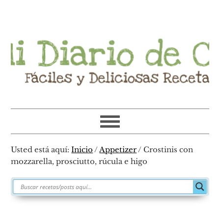
Ir
Ir
Ir
Ir
a
al
a
al
navegación
contenido
la
pie
principal
principal
barra
de
lateral
página
primaria
Usted está aquí:
Inicio
/
Appetizer
/
Crostinis con
mozzarella, prosciutto, rúcula e higo