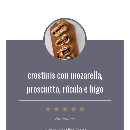
crostinis con mozarella,
prosciutto, rúcula e higo
1
2
3
4
5
Star
Stars
Stars
Stars
Stars
No reviews