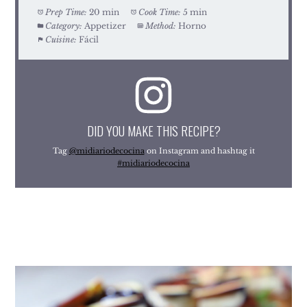
Prep Time:
20 min
Cook Time:
5 min
Category:
Appetizer
Method:
Horno
Cuisine:
Fácil
DID YOU MAKE THIS RECIPE?
Tag
@midiariodecocina
on Instagram and hashtag it
#midiariodecocina