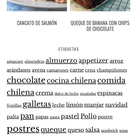
CANCATO DE SALMÓN
QUEQUE DE BANANA CON CHIPS
DE CHOCOLATE
ETIQUETAS
almuerzo
appetizer
arroz
aguacate
almendras
carne
arándanos
avena
cena
champiñones
camarones
chocolate
comida
cocina chilena
chilena
crema
espinacas
dulce de leche
ensaladas
galletas
limón
manjar
navidad
leche
frutillas
pan
pastel
Pollo
palta
papas
postre
pasta
postres
queque
salsa
queso
sandwich
sopa