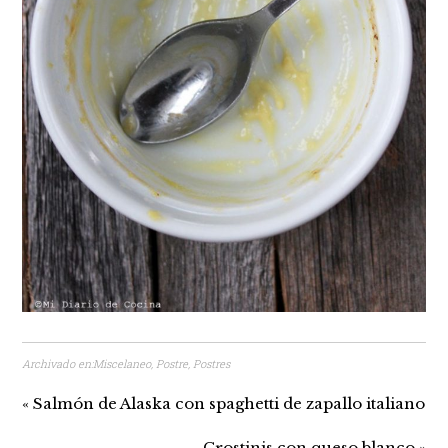
Archivado en:
Miscelaneo
,
Postre
,
Postres
« Salmón de Alaska con spaghetti de zapallo italiano
Crostinis con queso blanco »