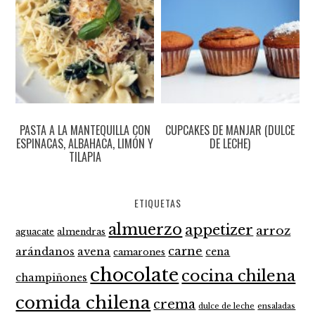
PASTA A LA MANTEQUILLA CON
CUPCAKES DE MANJAR (DULCE
ESPINACAS, ALBAHACA, LIMÓN Y
DE LECHE)
TILAPIA
ETIQUETAS
almuerzo
appetizer
arroz
aguacate
almendras
carne
arándanos
avena
cena
camarones
chocolate
cocina chilena
champiñones
comida chilena
crema
dulce de leche
ensaladas