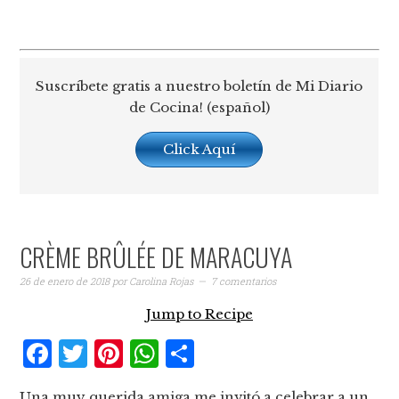
Suscríbete gratis a nuestro boletín de Mi Diario
de Cocina! (español)
Click Aquí
CRÈME BRÛLÉE DE MARACUYA
26 de enero de 2018
por
Carolina Rojas
7 comentarios
Jump to Recipe
Facebook
Twitter
Pinterest
WhatsApp
Compartir
Una muy querida amiga me invitó a celebrar a un