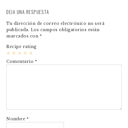
DEJA UNA RESPUESTA
Tu dirección de correo electrónico no será
publicada.
Los campos obligatorios están
marcados con
*
Recipe rating
1
2
3
4
5
Comentario
*
Star
Stars
Stars
Stars
Stars
Nombre
*