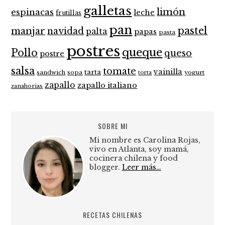
galletas
limón
espinacas
leche
frutillas
pan
pastel
manjar
navidad
palta
papas
pasta
postres
queque
Pollo
queso
postre
salsa
tomate
vainilla
tarta
sandwich
sopa
yogurt
torta
zapallo
zapallo italiano
zanahorias
SOBRE MI
Mi nombre es Carolina Rojas,
vivo en Atlanta, soy mamá,
cocinera chilena y food
blogger.
Leer más…
RECETAS CHILENAS