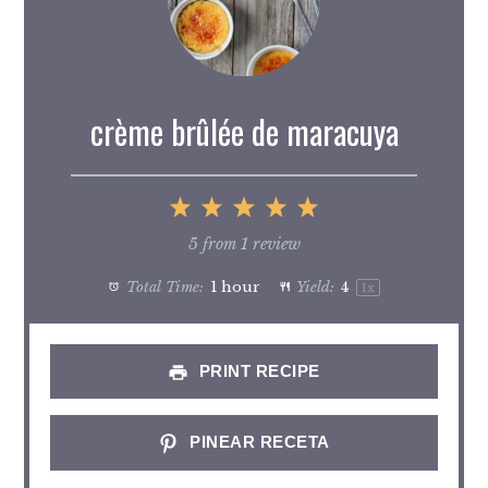
crème brûlée de maracuya
1
2
3
4
5
Star
Stars
Stars
Stars
Stars
5
from
1
review
Total Time:
1 hour
Yield:
4
1
x
PRINT RECIPE
PINEAR RECETA