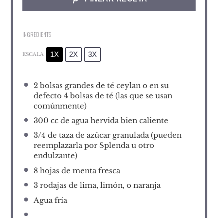
INGREDIENTS
1X
2X
3X
ESCALA
2
bolsas grandes de té ceylan o en su
defecto 4 bolsas de té (las que se usan
comúnmente)
300
cc de agua hervida bien caliente
3/4
de taza de azúcar granulada (pueden
reemplazarla por Splenda u otro
endulzante)
8
hojas de menta fresca
3
rodajas de lima, limón, o naranja
Agua fría