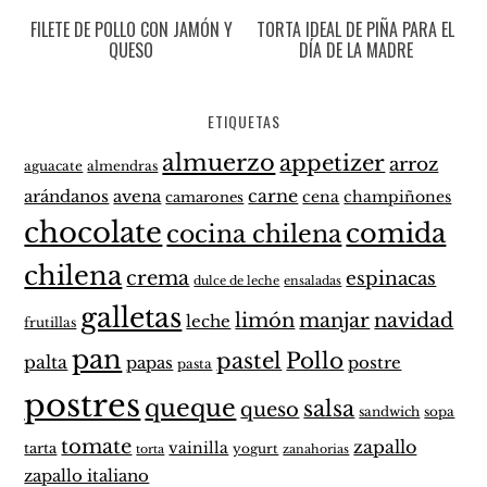
FILETE DE POLLO CON JAMÓN Y
TORTA IDEAL DE PIÑA PARA EL
QUESO
DÍA DE LA MADRE
ETIQUETAS
almuerzo
appetizer
arroz
aguacate
almendras
carne
arándanos
avena
cena
champiñones
camarones
chocolate
comida
cocina chilena
chilena
crema
espinacas
dulce de leche
ensaladas
galletas
limón
manjar
navidad
leche
frutillas
pan
pastel
Pollo
palta
papas
postre
pasta
postres
queque
salsa
queso
sandwich
sopa
tomate
zapallo
vainilla
tarta
yogurt
zanahorias
torta
zapallo italiano