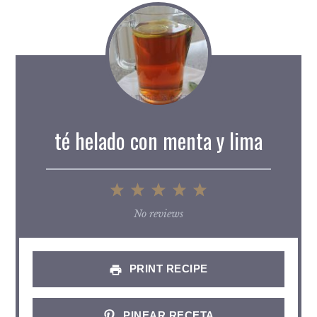
té helado con menta y lima
1
2
3
4
5
Star
Stars
Stars
Stars
Stars
No reviews
PRINT RECIPE
PINEAR RECETA