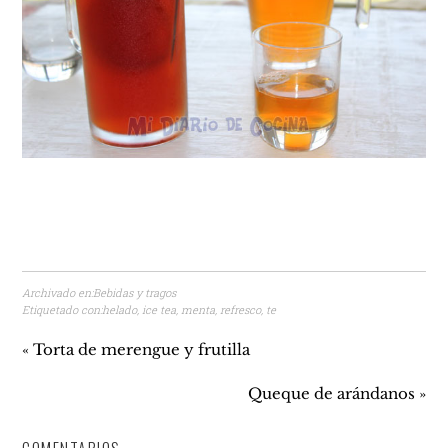
Archivado en:
Bebidas y tragos
Etiquetado con:
helado
,
ice tea
,
menta
,
refresco
,
te
« Torta de merengue y frutilla
Queque de arándanos »