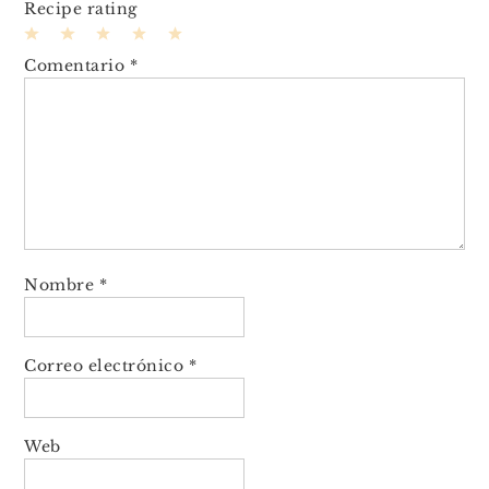
Recipe rating
1
2
3
4
5
Comentario
*
Star
Stars
Stars
Stars
Stars
Nombre
*
Correo electrónico
*
Web