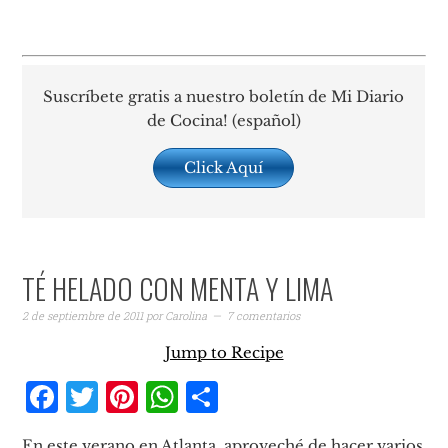
Suscríbete gratis a nuestro boletín de Mi Diario
de Cocina! (español)
Click Aquí
TÉ HELADO CON MENTA Y LIMA
2 de septiembre de 2011
por
Carolina
7 comentarios
Jump to Recipe
Facebook
Twitter
Pinterest
WhatsApp
Compartir
En este verano en Atlanta, aproveché de hacer varios