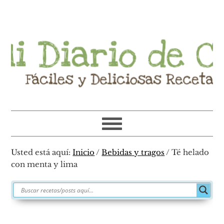
Ir
Ir
Ir
Ir
a
al
a
al
navegación
contenido
la
pie
principal
principal
barra
de
lateral
página
primaria
Usted está aquí:
Inicio
/
Bebidas y tragos
/
Té helado
con menta y lima