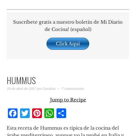
Suscríbete gratis a nuestro boletín de Mi Diario
de Cocina! (español)
Click Aquí
HUMMUS
29 de abril de 2007
por
Carolina
7 comentarios
Jump to Recipe
Facebook
Twitter
Pinterest
WhatsApp
Compartir
Esta receta de Hummus es típica de la cocina del
árabe mediterráneo, aunque yo la probé en Italia y