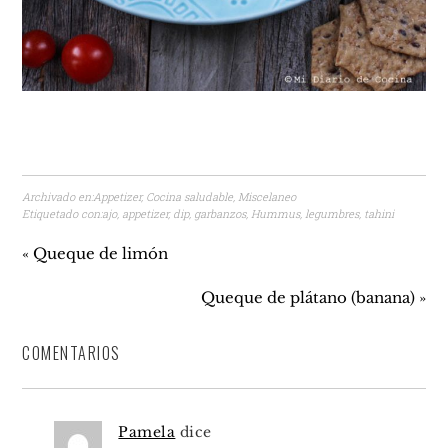
Archivado en:
Appetizer
,
Cocina saludable
,
Miscelaneo
Etiquetado con:
ajo
,
appetizer
,
dip
,
garbanzos
,
Hummus
,
legumbres
,
tahini
« Queque de limón
Queque de plátano (banana) »
COMENTARIOS
Pamela
dice