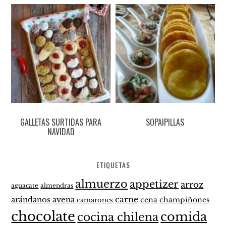
GALLETAS SURTIDAS PARA
SOPAIPILLAS
NAVIDAD
ETIQUETAS
almuerzo
appetizer
arroz
aguacate
almendras
carne
arándanos
avena
cena
champiñones
camarones
chocolate
comida
cocina chilena