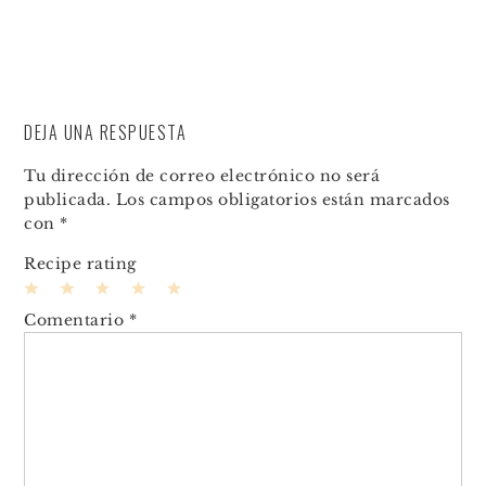
DEJA UNA RESPUESTA
Tu dirección de correo electrónico no será
publicada.
Los campos obligatorios están marcados
con
*
Recipe rating
1
2
3
4
5
Comentario
*
Star
Stars
Stars
Stars
Stars