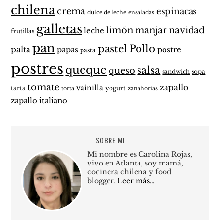
chilena
crema
espinacas
dulce de leche
ensaladas
galletas
limón
manjar
navidad
leche
frutillas
pan
pastel
Pollo
palta
papas
postre
pasta
postres
queque
salsa
queso
sandwich
sopa
tomate
zapallo
vainilla
tarta
yogurt
zanahorias
torta
zapallo italiano
SOBRE MI
Mi nombre es Carolina Rojas,
vivo en Atlanta, soy mamá,
cocinera chilena y food
blogger.
Leer más…