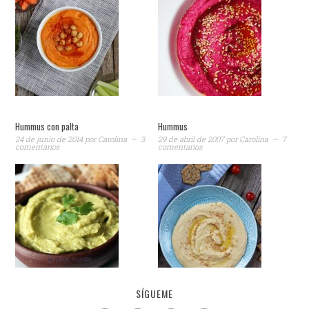
Hummus con palta
Hummus
24 de junio de 2014
por
Carolina
3
29 de abril de 2007
por
Carolina
7
comentarios
comentarios
SÍGUEME