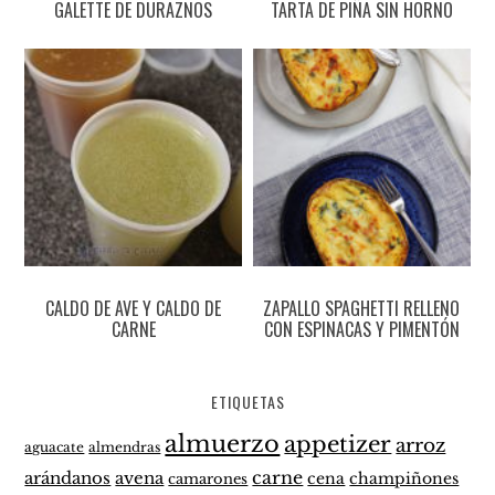
GALETTE DE DURAZNOS
TARTA DE PIÑA SIN HORNO
CALDO DE AVE Y CALDO DE
ZAPALLO SPAGHETTI RELLENO
CARNE
CON ESPINACAS Y PIMENTÓN
ETIQUETAS
almuerzo
appetizer
arroz
aguacate
almendras
carne
arándanos
avena
cena
champiñones
camarones