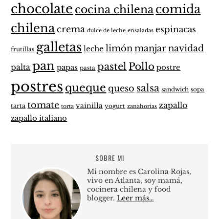
chocolate
comida
cocina chilena
chilena
crema
espinacas
dulce de leche
ensaladas
galletas
limón
manjar
navidad
leche
frutillas
pan
pastel
Pollo
palta
papas
postre
pasta
postres
queque
salsa
queso
sandwich
sopa
tomate
zapallo
vainilla
tarta
yogurt
zanahorias
torta
zapallo italiano
SOBRE MI
Mi nombre es Carolina Rojas,
vivo en Atlanta, soy mamá,
cocinera chilena y food
blogger.
Leer más…