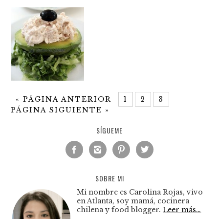
«
PÁGINA ANTERIOR
1
2
3
PÁGINA SIGUIENTE »
SÍGUEME




SOBRE MI
Mi nombre es Carolina Rojas, vivo
en Atlanta, soy mamá, cocinera
chilena y food blogger.
Leer más…