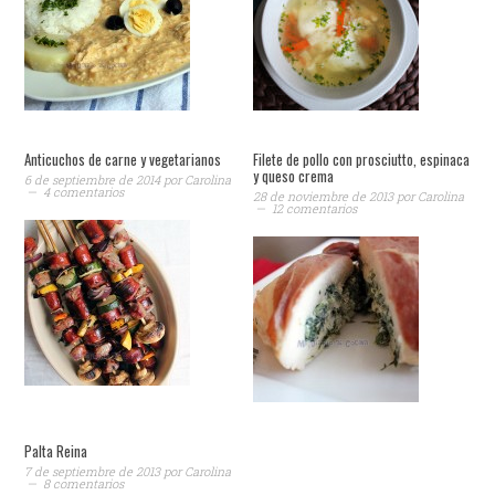
Anticuchos de carne y vegetarianos
Filete de pollo con prosciutto, espinaca
y queso crema
6 de septiembre de 2014
por
Carolina
4 comentarios
28 de noviembre de 2013
por
Carolina
12 comentarios
Palta Reina
7 de septiembre de 2013
por
Carolina
8 comentarios