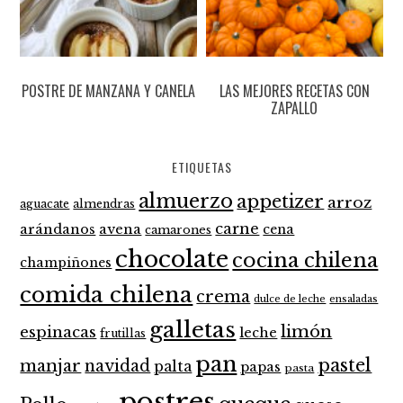
POSTRE DE MANZANA Y CANELA
LAS MEJORES RECETAS CON
ZAPALLO
ETIQUETAS
almuerzo
appetizer
arroz
aguacate
almendras
carne
arándanos
avena
cena
camarones
chocolate
cocina chilena
champiñones
comida chilena
crema
dulce de leche
ensaladas
galletas
limón
espinacas
leche
frutillas
pan
pastel
manjar
navidad
palta
papas
pasta
postres