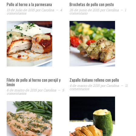
Pollo al horno a la parmesana
Brochetas de pollo con pesto
13 de julio de 2015
por
Carolina
4
26 de junio de 2015
por
Carolina
1
comentarios
comentario
Filete de pollo al horno con perejil y
Zapallo italiano relleno con pollo
limón
4 de marzo de 2015
por
Carolina
11
comentarios
6 de marzo de 2015
por
Carolina
5
comentarios