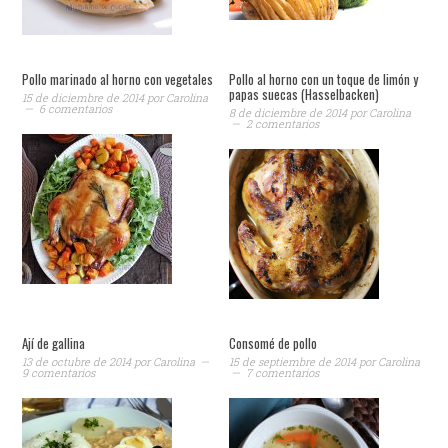
Pollo marinado al horno con vegetales
Pollo al horno con un toque de limón y
papas suecas (Hasselbacken)
15 de diciembre de 2014
por
Carolina
6 comentarios
8 de diciembre de 2014
por
Carolina
2 comentarios
Ají de gallina
Consomé de pollo
13 de octubre de 2014
por
Carolina
15 de septiembre de 2014
por
Carolina
9 comentarios
7 comentarios