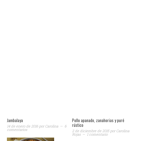
Jambalaya
Pollo apanado, zanahorias y puré
rústico
14 de enero de 2016
por
Carolina
6
comentarios
2 de diciembre de 2015
por
Carolina
Rojas
1 comentario