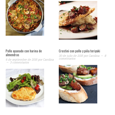
Pollo apanado con harina de
Crostini con pollo y piña teriyaki
almendras
30 de julio de 2015
por
Carolina
8
comentarios
6 de septiembre de 2015
por
Carolina
3 comentarios