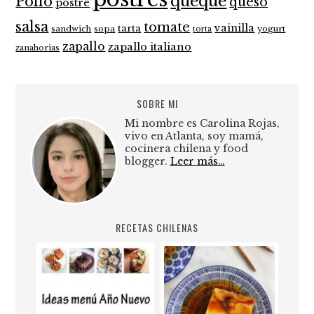
queque
Pollo
queso
postre
salsa
tomate
vainilla
tarta
sandwich
sopa
yogurt
torta
zapallo
zapallo italiano
zanahorias
SOBRE MI
Mi nombre es Carolina Rojas,
vivo en Atlanta, soy mamá,
cocinera chilena y food
blogger.
Leer más…
RECETAS CHILENAS