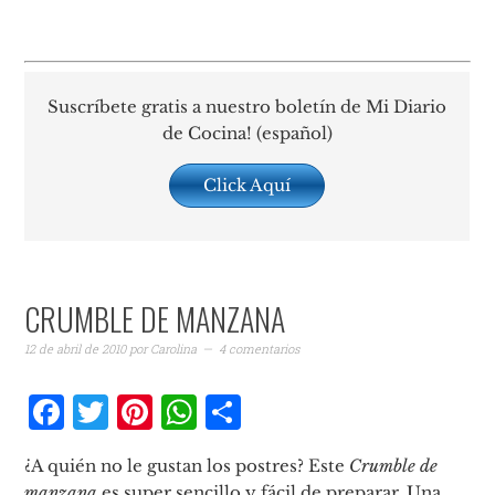
Suscríbete gratis a nuestro boletín de Mi Diario
de Cocina! (español)
Click Aquí
CRUMBLE DE MANZANA
12 de abril de 2010
por
Carolina
4 comentarios
Facebook
Twitter
Pinterest
WhatsApp
Compartir
¿A quién no le gustan los postres? Este
Crumble de
manzana
es super sencillo y fácil de preparar. Una