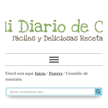
Ir
Ir
Ir
Ir
a
al
a
al
navegación
contenido
la
pie
principal
principal
barra
de
lateral
página
primaria
Usted está aquí:
Inicio
/
Postres
/
Crumble de
manzana