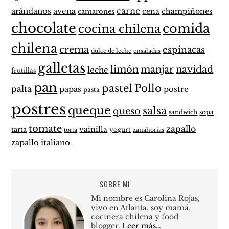
carne
arándanos
avena
cena
champiñones
camarones
chocolate
comida
cocina chilena
chilena
crema
espinacas
dulce de leche
ensaladas
galletas
limón
manjar
navidad
leche
frutillas
pan
pastel
Pollo
palta
papas
postre
pasta
postres
queque
salsa
queso
sandwich
sopa
tomate
zapallo
vainilla
tarta
yogurt
zanahorias
torta
zapallo italiano
SOBRE MI
Mi nombre es Carolina Rojas,
vivo en Atlanta, soy mamá,
cocinera chilena y food
blogger.
Leer más…