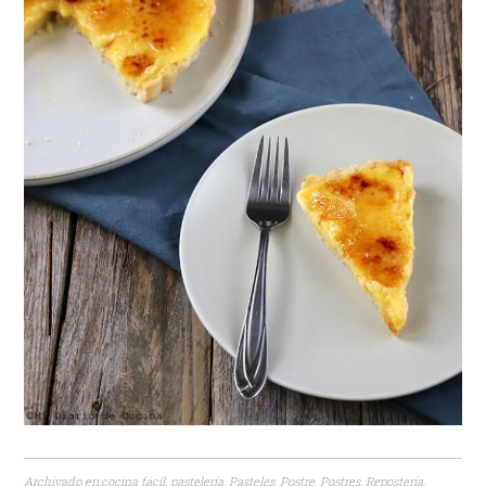
Archivado en:
cocina fácil
,
pastelería
,
Pasteles
,
Postre
,
Postres
,
Repostería
,