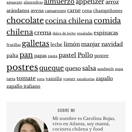
almuerzo
appetizer
arroz
aguacate
almendras
carne
arándanos
avena
cena
champiñones
camarones
chocolate
comida
cocina chilena
chilena
crema
espinacas
dulce de leche
ensaladas
galletas
limón
manjar
navidad
leche
frutillas
pan
pastel
Pollo
palta
papas
postre
pasta
postres
queque
salsa
queso
sandwich
sopa
tomate
zapallo
vainilla
tarta
yogurt
zanahorias
torta
zapallo italiano
SOBRE MI
Mi nombre es Carolina Rojas,
vivo en Atlanta, soy mamá,
cocinera chilena y food