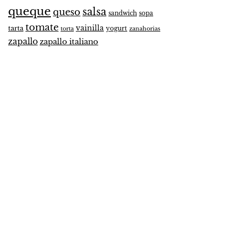
queque
salsa
queso
sandwich
sopa
tomate
vainilla
tarta
yogurt
zanahorias
torta
zapallo
zapallo italiano