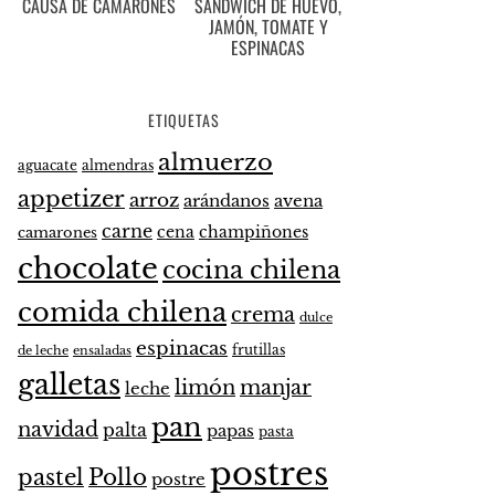
CAUSA DE CAMARONES
SANDWICH DE HUEVO,
JAMÓN, TOMATE Y
ESPINACAS
ETIQUETAS
almuerzo
aguacate
almendras
appetizer
arroz
arándanos
avena
carne
cena
champiñones
camarones
chocolate
cocina chilena
comida chilena
crema
dulce
espinacas
frutillas
de leche
ensaladas
galletas
limón
manjar
leche
pan
navidad
palta
papas
pasta
postres
pastel
Pollo
postre