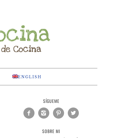
ENGLISH
SÍGUEME




SOBRE MI