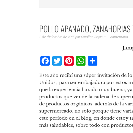
POLLO APANADO, ZANAHORIAS 
2 de diciembre de 2015
por
Carolina Rojas
1 comentario
Jump
Facebook
Twitter
Pinterest
WhatsAp
Compar
Este año recibí una súper invitación de 
Unidos, para ser embajadora por estos mes
que la experiencia ha sido muy buena, y
productos que vende la cadena de superme
de productos orgánicos, además de la vari
supermercado, no solo porque tiene varias
este período en el blog, en donde estoy t
más saludables, sobre todo con productos