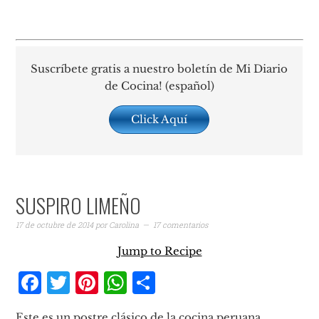
Suscríbete gratis a nuestro boletín de Mi Diario
de Cocina! (español)
Click Aquí
SUSPIRO LIMEÑO
17 de octubre de 2014
por
Carolina
17 comentarios
Jump to Recipe
Facebook
Twitter
Pinterest
WhatsApp
Compartir
Este es un postre clásico de la cocina peruana