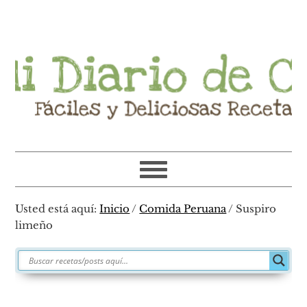
Ir
Ir
Ir
Ir
a
al
a
al
navegación
contenido
la
pie
principal
principal
barra
de
lateral
página
primaria
Usted está aquí:
Inicio
/
Comida Peruana
/
Suspiro
limeño