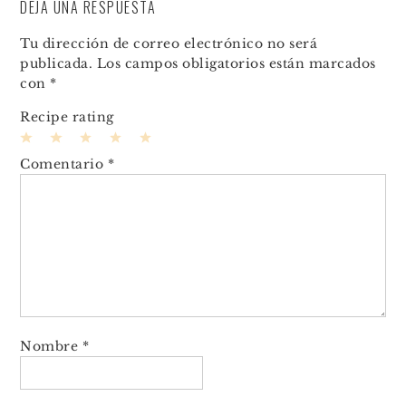
DEJA UNA RESPUESTA
Tu dirección de correo electrónico no será
publicada.
Los campos obligatorios están marcados
con
*
Recipe rating
1
2
3
4
5
Comentario
*
Star
Stars
Stars
Stars
Stars
Nombre
*