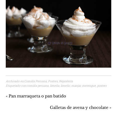
Archivado en:
Comida Peruana
,
Postres
,
Repostería
Etiquetado con:
comida peruana
,
limeña
,
limeño
,
manjar
,
merengue
,
postres
« Pan marraqueta o pan batido
Galletas de avena y chocolate »