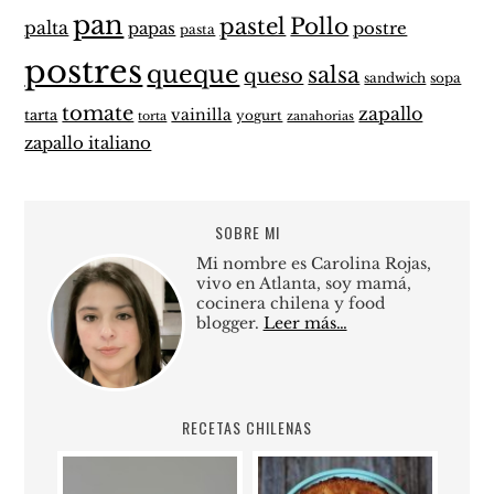
pan
pastel
Pollo
palta
papas
postre
pasta
postres
queque
salsa
queso
sandwich
sopa
tomate
zapallo
vainilla
tarta
yogurt
zanahorias
torta
zapallo italiano
SOBRE MI
Mi nombre es Carolina Rojas,
vivo en Atlanta, soy mamá,
cocinera chilena y food
blogger.
Leer más…
RECETAS CHILENAS