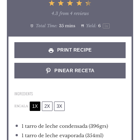
1
2
3
4
5
Star
Stars
Stars
Stars
Stars
4.3
from
4
reviews
Total Time:
35 mins
Yield:
6
1
x
PRINT RECIPE
PINEAR RECETA
INGREDIENTS
1X
2X
3X
ESCALA
1
tarro de leche condensada (396grs)
1
tarro de leche evaporada (354ml)