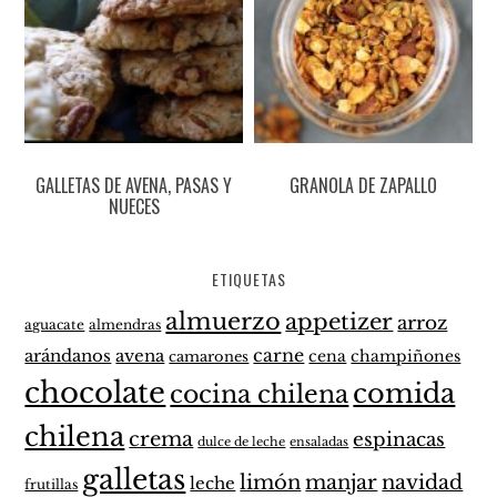
GALLETAS DE AVENA, PASAS Y
GRANOLA DE ZAPALLO
NUECES
ETIQUETAS
almuerzo
appetizer
arroz
aguacate
almendras
carne
arándanos
avena
cena
champiñones
camarones
chocolate
comida
cocina chilena
chilena
crema
espinacas
dulce de leche
ensaladas
galletas
limón
manjar
navidad
leche
frutillas