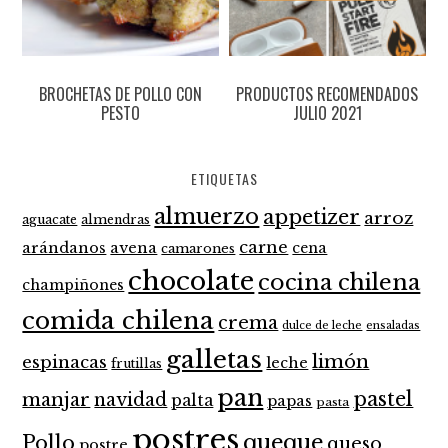
BROCHETAS DE POLLO CON
PRODUCTOS RECOMENDADOS
PESTO
JULIO 2021
ETIQUETAS
almuerzo
appetizer
arroz
aguacate
almendras
carne
arándanos
avena
cena
camarones
chocolate
cocina chilena
champiñones
comida chilena
crema
dulce de leche
ensaladas
galletas
limón
espinacas
leche
frutillas
pan
pastel
manjar
navidad
palta
papas
pasta
postres
queque
Pollo
queso
postre