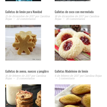
Galletas de limón para Navidad
Galletas de coco con mermelada
21 de diciembre de 2017
por
Carolina
18 de diciembre de 2017
por
Carolina
Rojas
22 comentarios
Rojas
30 comentarios
Galletas de avena, nueces y jengibre
Galletas Madeleine de limón
16 de febrero de 2017
por
Carolina
6 de febrero de 2017
por
Carolina Rojas
Rojas
11 comentarios
1 comentario