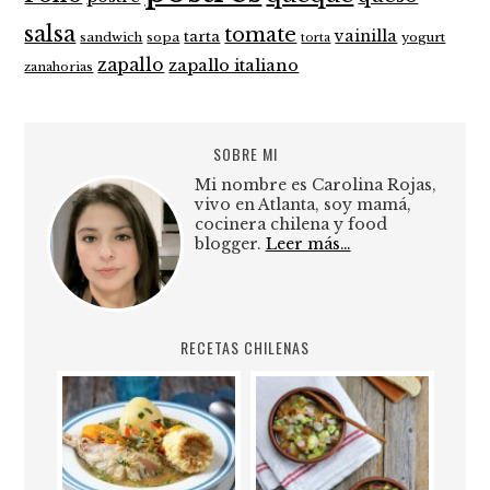
salsa
tomate
vainilla
tarta
sandwich
sopa
yogurt
torta
zapallo
zapallo italiano
zanahorias
SOBRE MI
Mi nombre es Carolina Rojas,
vivo en Atlanta, soy mamá,
cocinera chilena y food
blogger.
Leer más…
RECETAS CHILENAS