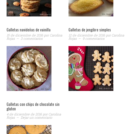
Galletas navideñas de vainilla
Galletas de jengibre simples
15 de diciembre de 2016
por
Carolina
12 de diciembre de 2016
por
Carolina
Rojas
3 comentarios
Rojas
9 comentarios
Galletas con chips de chocolate sin
gluten
4 de diciembre de 2016
por
Carolina
Rojas
Dejar un comentario