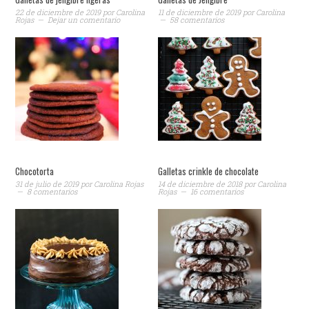
22 de diciembre de 2019
por
Carolina
11 de diciembre de 2019
por
Carolina
Rojas
Dejar un comentario
58 comentarios
Chocotorta
Galletas crinkle de chocolate
31 de julio de 2019
por
Carolina Rojas
14 de diciembre de 2018
por
Carolina
8 comentarios
Rojas
16 comentarios