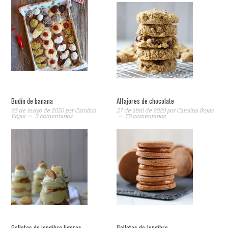
Budín de banana
Alfajores de chocolate
23 de mayo de 2020
por
Carolina
27 de abril de 2020
por
Carolina Rojas
Rojas
3 comentarios
70 comentarios
Galletas de jengibre ligeras
Galletas de Jengibre