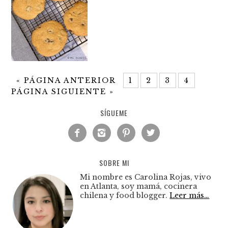
«
PÁGINA ANTERIOR
1
2
3
4
PÁGINA SIGUIENTE »
SÍGUEME




SOBRE MI
Mi nombre es Carolina Rojas, vivo
en Atlanta, soy mamá, cocinera
chilena y food blogger.
Leer más…